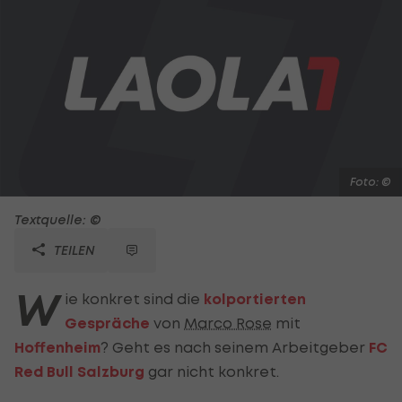
Foto: ©
Textquelle: ©
TEILEN
W
ie konkret sind die
kolportierten
Gespräche
von
Marco Rose
mit
Hoffenheim
? Geht es nach seinem Arbeitgeber
FC
Red Bull Salzburg
gar nicht konkret.