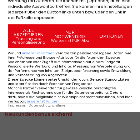
Werbung fortzufahren. Sie können mit [Optionen] auch eine
individuelle Auswahl zu treffen. Sie können Ihre Einstellungen
Sommer. Es gab ein überragendes Angebot von
jederzeit über den Button links unten bzw. über den Link in
Napoli. Für uns war es nicht der richtige Zeitpunkt,
der Fußzeile anpassen.
ihn gehen zu lassen. Das war auch eine
ALLE
NUR
Enttäuschung für ihn. Aber wenn man sieht, wie er
AKZEPTIEREN
OPTIONEN
NOTWENDIGE
Tracking und
Weiter mit PUR-Abo
in den letzten Wochen und Monaten für uns
Personalisierung
gespielt hat, gebührt Stefan riesiger Respekt,
Wir und
unsere
186
Partner
verarbeiten personenbezogene Daten, wie
sowohl als Spieler als auch als Mensch. Ich bin
Ihre IP-Adresse und Browser-Attribute für die folgenden Zwecke
:
Speichern von oder Zugriff auf Informationen auf einem Endgerät;
auch überzeugt, dass er irgendwann den
Personalisierte Werbung und Inhalte, Messung von Werbeleistung und
der Performance von Inhalten, Zielgruppenforschung sowie Entwicklung
nächsten Schritt machen wird. Wann das sein
und Verbesserung von Angeboten
.
Diese Zwecke können unter Umständen auch
:
Genaue Standortdaten
wird, kann ich nicht sagen, aber Stefan hat an die
und Identifikation durch Scannen von Endgeräten
.
Manche Partner verwenden für gewisse Zwecke berechtigtes
Performance im Frühjahr angeschlossen."
Interesse als Rechtsgrundlage für die Datenverarbeitung. Details
dazu, sowie die Möglichkeit Ihr Widerspruchsrecht auszuüben, sind hier
verfügbar
:
unsere
186
Partner
Tipico Sportwetten – Jetzt 100 €
Impressum
|
Datenschutzrichtlinie
Neukundenbonus sichern!