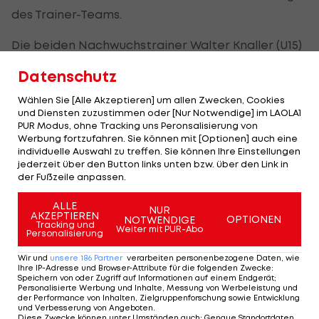
des Trainer-Teams.
Die beiden Nachwuchstrainer Walter Knaller (U15)
und Zeljko Radovic (U18) sollen laut "Krone" künftig
Datenschutz
abwechselnd gesondert mit den Angreifern des
Wählen Sie [Alle Akzeptieren] um allen Zwecken, Cookies
SCR arbeiten. Sollte sich keine Besserung
und Diensten zuzustimmen oder [Nur Notwendige] im LAOLA1
einstellen, denkt Sportchef Fredy Bickel offenbar
PUR Modus, ohne Tracking uns Peronsalisierung von
Werbung fortzufahren. Sie können mit [Optionen] auch eine
darüber nach, einen zusätzlichen "Spartentrainer"
individuelle Auswahl zu treffen. Sie können Ihre Einstellungen
zu engagieren.
jederzeit über den Button links unten bzw. über den Link in
der Fußzeile anpassen.
Knaller und Radovic waren in ihren aktiven Zeiten
ALLE
übrigens beide selbst Stürmer.
NUR
AKZEPTIEREN
OPTIONEN
NOTWENDIGE
Tracking und
Weiter mit PUR-Abo
Personalisierung
Wir und
unsere
186
Partner
verarbeiten personenbezogene Daten, wie
Ihre IP-Adresse und Browser-Attribute für die folgenden Zwecke
:
Mehr zum Thema
Speichern von oder Zugriff auf Informationen auf einem Endgerät;
Personalisierte Werbung und Inhalte, Messung von Werbeleistung und
der Performance von Inhalten, Zielgruppenforschung sowie Entwicklung
und Verbesserung von Angeboten
.
Diese Zwecke können unter Umständen auch
:
Genaue Standortdaten