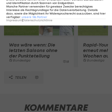
und Identifikation durch Scannen von Endgeräten
.
Manche Partner verwenden für gewisse Zwecke berechtigtes
Interesse als Rechtsgrundlage für die Datenverarbeitung. Details
dazu, sowie die Möglichkeit Ihr Widerspruchsrecht auszuüben, sind hier
verfügbar
:
unsere
186
Partner
Impressum
|
Datenschutzrichtlinie
Was wäre wenn: Die
Rapid-Youngs
letzten Saisons ohne
erneut mehr
der Punkteteilung
Wochen aus
Bundesliga
Bundesliga
18
TEILEN
KOMMENTARE