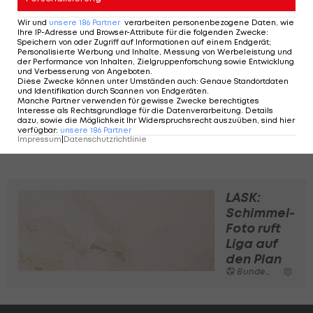
gibt es keinen Spieler auf der Welt, der sich das
ganze Jahr keine Gedanken macht, was da los ist."
Wir und
unsere
186
Partner
verarbeiten personenbezogene Daten, wie
Ihre IP-Adresse und Browser-Attribute für die folgenden Zwecke
:
Speichern von oder Zugriff auf Informationen auf einem Endgerät;
Am Ende überwiege aber trotzdem die Freude
Personalisierte Werbung und Inhalte, Messung von Werbeleistung und
der Performance von Inhalten, Zielgruppenforschung sowie Entwicklung
auf den Fußball "und soweit das ich an ein
und Verbesserung von Angeboten
.
Diese Zwecke können unter Umständen auch
:
Genaue Standortdaten
Karriereende gedacht habe, ist es auf jeden Fall
und Identifikation durch Scannen von Endgeräten
.
Manche Partner verwenden für gewisse Zwecke berechtigtes
noch nicht - für das bin ich auch noch zu jung", so
Interesse als Rechtsgrundlage für die Datenverarbeitung. Details
dazu, sowie die Möglichkeit Ihr Widerspruchsrecht auszuüben, sind hier
der 27-Jährige.
verfügbar
:
unsere
186
Partner
Impressum
|
Datenschutzrichtlinie
LASK:
Schimmel-
Foto ruft
Liga auf
den Plan
Bundesliga