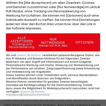
Wählen Sie [Alle Akzeptieren] um allen Zwecken, Cookies
und Diensten zuzustimmen oder [Nur Notwendige] im LAOLA1
Der legendäre Durchmarsch des FC
Am Stammtisch bei
PUR Modus, ohne Tracking uns Peronsalisierung von
Wacker Tirol I #Zwarakonferenz History
Christopher Knett
Werbung fortzufahren. Sie können mit [Optionen] auch eine
individuelle Auswahl zu treffen. Sie können Ihre Einstellungen
Zwarakonferenz
Stammtisch
jederzeit über den Button links unten bzw. über den Link in
der Fußzeile anpassen.
ALLE
NUR
AKZEPTIEREN
OPTIONEN
NOTWENDIGE
Tracking und
Liendl lobt Kollegen: "Glauben immer an
Weiter mit PUR-Abo
Personalisierung
uns"
Wir und
unsere
186
Partner
verarbeiten personenbezogene Daten, wie
Ihre IP-Adresse und Browser-Attribute für die folgenden Zwecke
:
Speichern von oder Zugriff auf Informationen auf einem Endgerät;
Die Kritik am Vorgehen des
LASK
soll die
Personalisierte Werbung und Inhalte, Messung von Werbeleistung und
der Performance von Inhalten, Zielgruppenforschung sowie Entwicklung
sportlichen Qualitäten der Linzer allerdings nicht
und Verbesserung von Angeboten
.
Diese Zwecke können unter Umständen auch
:
Genaue Standortdaten
mindern, wie Liendl erst am Sonntag am eigenen
und Identifikation durch Scannen von Endgeräten
.
Manche Partner verwenden für gewisse Zwecke berechtigtes
Leib erfahren durfte.
Interesse als Rechtsgrundlage für die Datenverarbeitung. Details
dazu, sowie die Möglichkeit Ihr Widerspruchsrecht auszuüben, sind hier
verfügbar
:
unsere
186
Partner
"Es ging schon viel hin und her. Es trafen zwei
Impressum
|
Datenschutzrichtlinie
Mannschaften aufeinander, die viel Qualität auf
den Platz gebracht haben. Am Ende haben beide