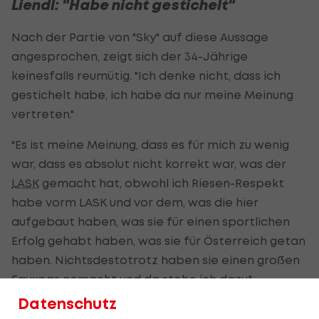
Liendl: "Habe nicht gestichelt"
Nach der Partie von "Sky" auf diese Aussage
angesprochen, zeigt sich der 34-Jährige
keinesfalls reumütig. "Ich denke nicht, dass ich
gestichelt habe, ich habe da nur meine Meinung
vertreten."
"Es ist meine Meinung, dass es für mich zu wenig
war, dass es absolut nicht korrekt war, was der
LASK
gemacht hat, obwohl ich Riesen-Respekt
habe vorm LASK und vor dem, was die hier
aufgebaut haben, was sie für einen sportlichen
Erfolg gehabt haben, was sie für Österreich getan
haben. Nichtsdestotrotz haben sie einen großen
Fauxpas gemacht und da stehe ich dazu."
Datenschutz
(Text wird unter dem Video fortgesetzt)