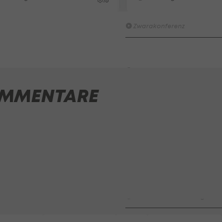
16
Wacker furios: Was ist in di
möglich? I #Zwarakonferenz 
Zwarakonferenz
HIGHLIGHTS: Rapid-Frauen li
Bundesliga-Premiere ein Tor
Fußball - Frauen-Bundesliga
MMENTARE
First Vienna FC 1894 - SK Rap
Fußball - Frauen-Bundesliga
win2day Beach Tour PRO OPE
Entscheidung
Beachvolleyball - win2day B
Highlights: Neuzugang führt 
LigaZwa-Auftaktsieg
Fußball - ADMIRAL 2. Liga
FC Hertha Wels - SV Austria