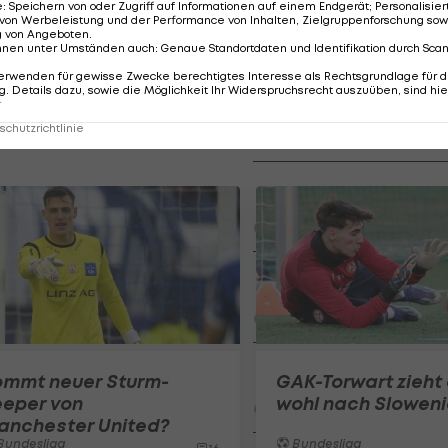
e
:
Speichern von oder Zugriff auf Informationen auf einem Endgerät; Personalisi
von Werbeleistung und der Performance von Inhalten, Zielgruppenforschung sow
b zurückkehrt, Nägel mit Köpfen gemacht werden.
g von Angeboten
.
nnen unter Umständen auch
:
Genaue Standortdaten und Identifikation durch Sca
erwenden für gewisse Zwecke berechtigtes Interesse als Rechtsgrundlage für d
. Details dazu, sowie die Möglichkeit Ihr Widerspruchsrecht auszuüben, sind hie
Der legendäre Durchmar
r
Tirol I #Zwarakonferenz Hi
chutzrichtlinie
Zwarakonferenz
Am Stammtisch bei Andy Ogr
Knett
Stammtisch
I schau a #LigaZWA - Die Hig
Runde)
I schau a LigaZWA
LASK-Traumstart: Sind die Li
ommt neuer Sturm-
GAK-Torwart zieht
Titelfavorit?
eeper von
wohl nach Slowen
Ansakonferenz
anchester United?
Bundesliga
Bundesliga