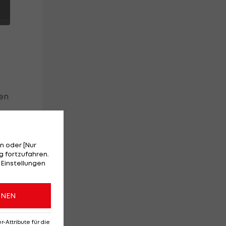
en
t
n oder [Nur
 fortzufahren.
 Einstellungen
ONEN
Attribute für die
K
-