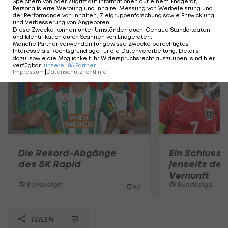
Speichern von oder Zugriff auf Informationen auf einem Endgerät;
Personalisierte Werbung und Inhalte, Messung von Werbeleistung und
der Performance von Inhalten, Zielgruppenforschung sowie Entwicklung
und Verbesserung von Angeboten
.
Diese Zwecke können unter Umständen auch
:
Genaue Standortdaten
Mehr zum Thema
und Identifikation durch Scannen von Endgeräten
.
Manche Partner verwenden für gewisse Zwecke berechtigtes
Interesse als Rechtsgrundlage für die Datenverarbeitung. Details
dazu, sowie die Möglichkeit Ihr Widerspruchsrecht auszuüben, sind hier
verfügbar
:
unsere
186
Partner
Impressum
|
Datenschutzrichtlinie
Die Rekord-Abgänge
Ein Schlusss
des SK Rapid
jenseits der
Vernunft
Bundesliga
Bundesliga
93
TEILEN