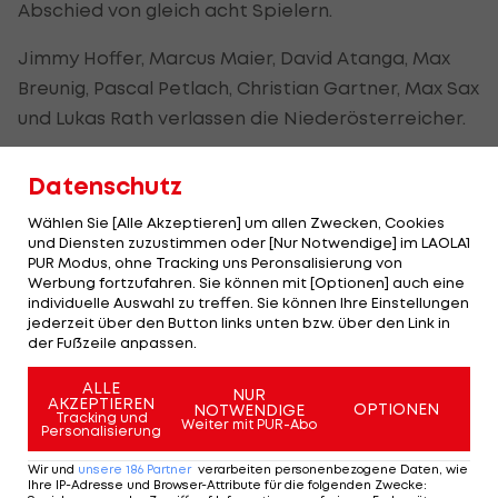
Abschied von gleich acht Spielern.
Jimmy Hoffer, Marcus Maier, David Atanga, Max
Breunig, Pascal Petlach, Christian Gartner, Max Sax
und Lukas Rath verlassen die Niederösterreicher.
Sax, Atanga und Breunig waren bisher ausgeliehen
Datenschutz
und kehren zu ihren Stammkubs, Austria Wien,
Wählen Sie [Alle Akzeptieren] um allen Zwecken, Cookies
Holstein Kiel
und Würzburger Kickers zurück.
und Diensten zuzustimmen oder [Nur Notwendige] im LAOLA1
PUR Modus, ohne Tracking uns Peronsalisierung von
Bei Hoffer, Maier, Petlach, Gartner und Rath
Werbung fortzufahren. Sie können mit [Optionen] auch eine
werden die auslaufenden Verträge nicht
individuelle Auswahl zu treffen. Sie können Ihre Einstellungen
jederzeit über den Button links unten bzw. über den Link in
verlängert.
der Fußzeile anpassen.
ALLE
NUR
HIGHLIGHTS: LASK - SK Sturm Graz
FC Blau-Weiß Linz 
AKZEPTIEREN
OPTIONEN
NOTWENDIGE
Tracking und
Weiter mit PUR-Abo
Fußball - Frauen-Bundesliga
Fußball - ADMIRAL 
Personalisierung
Wir und
unsere
186
Partner
verarbeiten personenbezogene Daten, wie
Ihre IP-Adresse und Browser-Attribute für die folgenden Zwecke
: