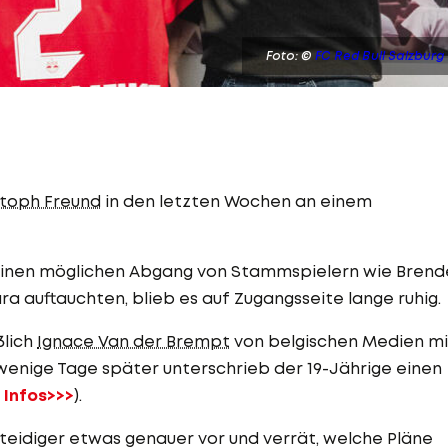
Foto: ©
FC Red Bull Salzburg
stoph Freund
in den letzten Wochen an einem
einen möglichen Abgang von Stammspielern wie Brend
 auftauchten, blieb es auf Zugangsseite lange ruhig.
ßlich
Ignace Van der Brempt
von belgischen Medien mi
 wenige Tage später unterschrieb der 19-Jährige einen
e Infos>>>
).
rteidiger etwas genauer vor und verrät, welche Pläne