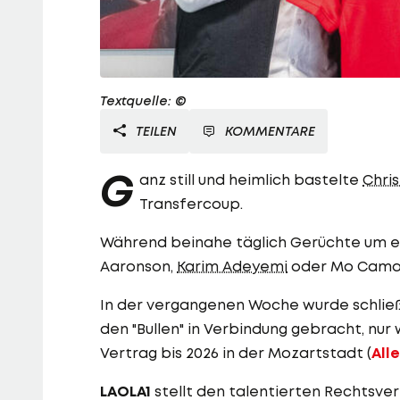
Textquelle: ©
TEILEN
KOMMENTARE
G
anz still und heimlich bastelte
Chri
Transfercoup.
Während beinahe täglich Gerüchte um 
Aaronson,
Karim Adeyemi
oder Mo Camara
In der vergangenen Woche wurde schlie
den "Bullen" in Verbindung gebracht, nur
Vertrag bis 2026 in der Mozartstadt (
All
LAOLA1
stellt den talentierten Rechtsve