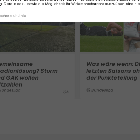
. Details dazu, sowie die Möglichkeit Ihr Widerspruchsrecht auszuüben, sind hie
r
chutzrichtlinie
emeinsame
Was wäre wenn: D
tadionlösung? Sturm
letzten Saisons o
nd GAK wollen
der Punkteteilung
itzahlen
Bundesliga
Bundesliga
6