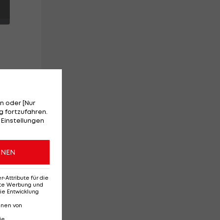
n oder [Nur
 fortzufahren.
 Einstellungen
ONEN
Attribute für die
erte Werbung und
ie Entwicklung
nnen von
ie