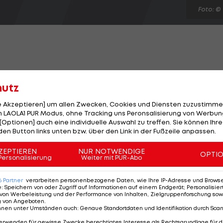
Foto: ©
nten Runde der Fußball-Bundesliga über einen 2:1-
hutz
elbericht >>>
le Akzeptieren] um allen Zwecken, Cookies und Diensten zuzustimme
 LAOLA1 PUR Modus, ohne Tracking uns Peronsalisierung von Werbung
det Rene Renner mit einem Doppelpack das Spiel.
[Optionen] auch eine individuelle Auswahl zu treffen. Sie können Ihre
den Button links unten bzw. über den Link in der Fußzeile anpassen.
ZEPTIEREN
NUR NOTWENDIGE
OPTI
Personalisierung
Weiter mit PUR-Abo
ndenbonus sichern!
6
Partner
verarbeiten personenbezogene Daten, wie Ihre IP-Adresse und Browser-
e
:
Speichern von oder Zugriff auf Informationen auf einem Endgerät; Personalisi
von Werbeleistung und der Performance von Inhalten, Zielgruppenforschung sow
g von Angeboten
.
nnen unter Umständen auch
:
Genaue Standortdaten und Identifikation durch Sca
erwenden für gewisse Zwecke berechtigtes Interesse als Rechtsgrundlage für d