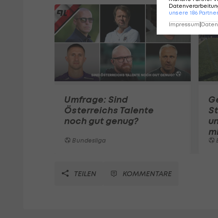
Datenverarbeitung
unsere
186
Partne
Impressum
|
Datens
Umfrage: Sind
G
Österreichs Talente
S
noch gut genug?
u
m
Bundesliga
TEILEN
KOMMENTARE