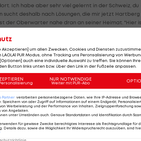
dort. Ich habe aber sehr viel gelernt in der Schweiz, du
n sucht deshalb nach Lösungen, die mir jetzt Hartberg
ist der Oberwarter nahe dran an seiner Heimat. "Hier i
 auch schon beim Punkt. Die Familie ist für mich sehr
hutz
le Akzeptieren] um allen Zwecken, Cookies und Diensten zuzustimme
Hartberg helfen kann: "Ich bin sehr froh, dass es
 LAOLA1 PUR Modus, ohne Tracking uns Peronsalisierung von Werbung
[Optionen] auch eine individuelle Auswahl zu treffen. Sie können Ihre
gekommen ist. Ich will der Mannschaft helfen mit mei
den Button links unten bzw. über den Link in der Fußzeile anpassen.
onen die ich bereits hatte als Spieler. Jetzt freue ich
nnschaft. Ich kenne einige Spieler von früher, mit den
ZEPTIEREN
NUR NOTWENDIGE
OPTI
Personalisierung
Weiter mit PUR-Abo
6
Partner
verarbeiten personenbezogene Daten, wie Ihre IP-Adresse und Browser-
ich Korherr meint zum Transfer: "Patrick Farkas ist e
e
:
Speichern von oder Zugriff auf Informationen auf einem Endgerät; Personalisi
von Werbeleistung und der Performance von Inhalten, Zielgruppenforschung sow
eine Wurzeln hat. Da er zurück in die Heimat wollte,
g von Angeboten
.
nnen unter Umständen auch
:
Genaue Standortdaten und Identifikation durch Sca
ofort kontaktiert. Er passt ideal zum
TSV Hartberg
.
erwenden für gewisse Zwecke berechtigtes Interesse als Rechtsgrundlage für d
n der Österreichischen Bundesliga, was für uns sehr
. Details dazu, sowie die Möglichkeit Ihr Widerspruchsrecht auszuüben, sind hie
r
nd wir sind überzeugt, dass er uns defensiv, aber auch
chutzrichtlinie