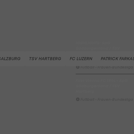
Fußball - ADMIRAL 2. Liga
FC Red Bull Salzburg - FC
Blau-Weiß Linz / Kleinmünch
Fußball - Frauen-Bundesliga
HIGHLIGHTS: SpG
Südburgenland / TSV
Hartberg überrascht die
 SALZBURG
TSV HARTBERG
FC LUZERN
PATRICK FARKA
Vienna
Fußball - Frauen-Bundesliga
First Vienna FC 1894 - SpG
Südburgenland / TSV
Hartberg
Fußball - Frauen-Bundesliga