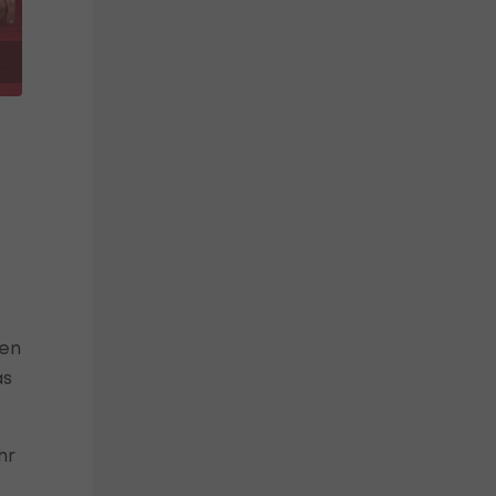
ben
as
hr