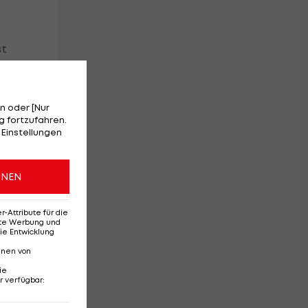
st
n oder [Nur
 fortzufahren.
 Einstellungen
ner
en
ONEN
Attribute für die
in
erte Werbung und
ie Entwicklung
nnen von
ie
r verfügbar
: