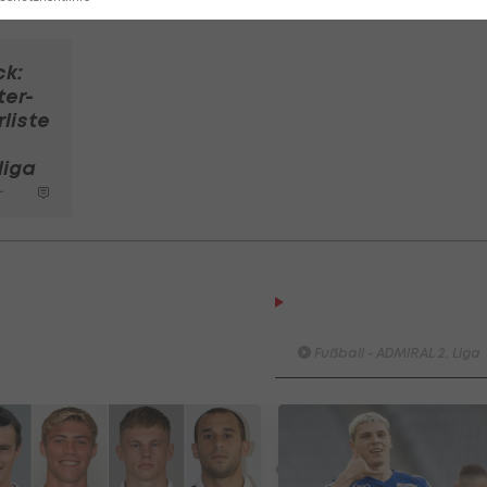
nn."
ck:
ter-
rliste
liga
Highlights: Amstetten sch
Admira in die Krise
Fußball - ADMIRAL 2. Liga
Highlights: Nach frühem
Rückstand: Austria Salzbur
schießt die Vienna ab
Fußball - ADMIRAL 2. Liga