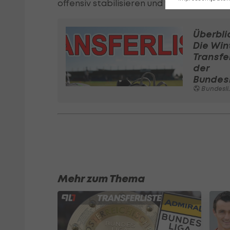
offensiv stabilisieren und weiterhelfen ka
Überbli
Die Win
Transfe
der
Bundes
Bundesliga
Mehr zum Thema