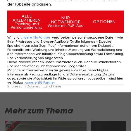
und Franz Wohlfahrt (Austria-Sportchef) sich über
der Fußzeile anpassen.
ihn unterhalten haben könnten.
ALLE
NUR
AKZEPTIEREN
OPTIONEN
NOTWENDIGE
Offiziell kommentiert Wohlfahrt keine Namen.
Tracking und
Weiter mit PUR-Abo
Personalisierung
Wir und
unsere
186
Partner
verarbeiten personenbezogene Daten, wie
Letsch:
Ihre IP-Adresse und Browser-Attribute für die folgenden Zwecke
:
"Wir
Speichern von oder Zugriff auf Informationen auf einem Endgerät;
Personalisierte Werbung und Inhalte, Messung von Werbeleistung und
hängen
der Performance von Inhalten, Zielgruppenforschung sowie Entwicklung
und Verbesserung von Angeboten
.
in der
Diese Zwecke können unter Umständen auch
:
Genaue Standortdaten
Scheiße
und Identifikation durch Scannen von Endgeräten
.
Manche Partner verwenden für gewisse Zwecke berechtigtes
drin"
Interesse als Rechtsgrundlage für die Datenverarbeitung. Details
Bundesliga
dazu, sowie die Möglichkeit Ihr Widerspruchsrecht auszuüben, sind hier
verfügbar
:
unsere
186
Partner
Impressum
|
Datenschutzrichtlinie
Mehr zum Thema