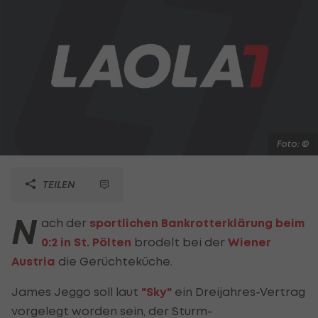
Foto: ©
TEILEN
N
ach der
sportlichen Bankrotterklärung beim
0:2 in St. Pölten
brodelt bei der
Wiener
Austria
die Gerüchteküche.
James Jeggo soll laut
"Sky"
ein Dreijahres-Vertrag
vorgelegt worden sein, der Sturm-