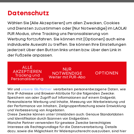
Der Sportchef räumt ein, dass manche
Datenschutz
Neuzugänge aktuell weit von ihren bisher
Wählen Sie [Alle Akzeptieren] um allen Zwecken, Cookies
gezeigten Top-Leistungen entfernt seien.
und Diensten zuzustimmen oder [Nur Notwendige] im LAOLA1
Gleichzeitig mahnt er Geduld ein: Die Spieler
PUR Modus, ohne Tracking uns Peronsalisierung von
Werbung fortzufahren. Sie können mit [Optionen] auch eine
müssten Zeit bekommen, um ihr Potenzial wieder
individuelle Auswahl zu treffen. Sie können Ihre Einstellungen
abzurufen.
jederzeit über den Button links unten bzw. über den Link in
der Fußzeile anpassen.
Zu Saisonbeginn sei der Hype groß gewesen –
ALLE
NUR
möglicherweise zu groß. "Jeder hat dann auch
AKZEPTIEREN
OPTIONEN
NOTWENDIGE
Tracking und
Weiter mit PUR-Abo
vom SK Rapid als einem Meisterkandidaten
Personalisierung
gesprochen – genauso wie der Kader jetzt auf
Wir und
unsere
186
Partner
verarbeiten personenbezogene Daten, wie
Ihre IP-Adresse und Browser-Attribute für die folgenden Zwecke
:
einmal nicht einmal mehr Bundesliga-tauglich sein
Speichern von oder Zugriff auf Informationen auf einem Endgerät;
Personalisierte Werbung und Inhalte, Messung von Werbeleistung und
soll."
der Performance von Inhalten, Zielgruppenforschung sowie Entwicklung
und Verbesserung von Angeboten
.
Diese Zwecke können unter Umständen auch
:
Genaue Standortdaten
und Identifikation durch Scannen von Endgeräten
.
Manche Partner verwenden für gewisse Zwecke berechtigtes
Interesse als Rechtsgrundlage für die Datenverarbeitung. Details
dazu, sowie die Möglichkeit Ihr Widerspruchsrecht auszuüben, sind hier