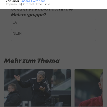
verfügbar
:
unsere
186
Partner
Impressum
|
Datenschutzrichtlinie
Mehr zum Thema