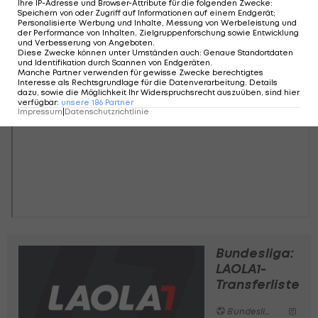
Ihre IP-Adresse und Browser-Attribute für die folgenden Zwecke
:
Speichern von oder Zugriff auf Informationen auf einem Endgerät;
Personalisierte Werbung und Inhalte, Messung von Werbeleistung und
der Performance von Inhalten, Zielgruppenforschung sowie Entwicklung
und Verbesserung von Angeboten
.
Diese Zwecke können unter Umständen auch
:
Genaue Standortdaten
und Identifikation durch Scannen von Endgeräten
.
Manche Partner verwenden für gewisse Zwecke berechtigtes
Interesse als Rechtsgrundlage für die Datenverarbeitung. Details
dazu, sowie die Möglichkeit Ihr Widerspruchsrecht auszuüben, sind hier
verfügbar
:
unsere
186
Partner
Impressum
|
Datenschutzrichtlinie
Bundesliga:
LAOLA1-
Transferliste
Bundesliga