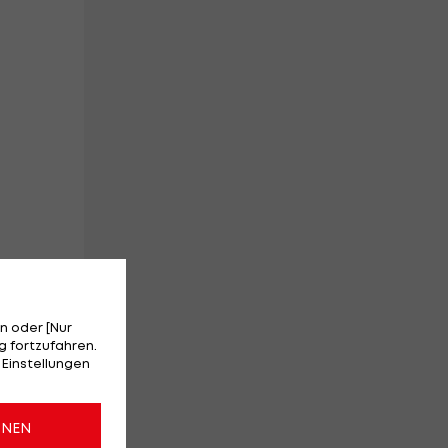
nd
n oder [Nur
 fortzufahren.
n.
 Einstellungen
ONEN