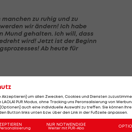
es manchen zu ruhig und zu
werden wir ändern! Ich habe
 Mund gehalten. Ich will, dass
dreht wird! Jetzt ist der Beginn
sprozesses! Ab heute für
hutz
er ankündigt: "Ich will das so nicht mehr hinnehmen u
le Akzeptieren] um allen Zwecken, Cookies und Diensten zuzustimme
 LAOLA1 PUR Modus, ohne Tracking uns Peronsalisierung von Werbung
az, wie wir uns in den letzten Wochen präsentiert habe
[Optionen] auch eine individuelle Auswahl zu treffen. Sie können Ihre
zu angenehm. Das werden wir ändern! Ich habe lange
den Button links unten bzw. über den Link in der Fußzeile anpassen.
jeder Stein umgedreht wird! Jetzt ist der Beginn des
ZEPTIEREN
NUR NOTWENDIGE
OPTI
ermorgen! In Österreich schreit jeder gerne nach
Personalisierung
Weiter mit PUR-Abo