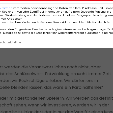
 kommt, gibt es viele Widerstandskräfte. Den Kampf
6
Partner
verarbeiten personenbezogene Daten, wie Ihre IP-Adresse und Browser-
cht hinterfragen."
e
:
Speichern von oder Zugriff auf Informationen auf einem Endgerät; Personalisi
von Werbeleistung und der Performance von Inhalten, Zielgruppenforschung sow
g von Angeboten
.
nders, als neu zu denken. Einen neuen Weg zu gehen, is
nnen unter Umständen auch
:
Genaue Standortdaten und Identifikation durch Sca
h freue mich auf diesen Weg. Es wird kein Stein auf d
erwenden für gewisse Zwecke berechtigtes Interesse als Rechtsgrundlage für d
. Details dazu, sowie die Möglichkeit Ihr Widerspruchsrecht auszuüben, sind hie
r
chutzrichtlinie
kret werden die Verantwortlichen noch nicht, aber
 ist das Schlüsselwort. Entwicklung braucht immer Zeit.
rden wir Rückschläge erleben. Wir dürfen uns im
elle blenden lassen, das wäre ein Kardinalfehler."
ader mit gestandenen Spielern. Wir werden das definit
chaft sehen. Wenn wir investieren, werden wir in der
igen holst, blockiert der ja nur den Weg für einen jun