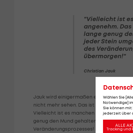
"Vielleicht ist 
angenehm. Das 
lange genug den
jeder Stein umge
des Veränderung
übermorgen!"
Christian Jauk
Datensc
Jauk wird einigermaßen emotional, wenn 
Wählen Sie [Al
Notwendige] im
nicht mehr sehen. Das ist nicht Sturm Gr
Sie können mit 
Vielleicht ist es manchen zu ruhig und 
jederzeit über 
genug den Mund gehalten. Ich will, dass 
ALLE AK
Veränderungsprozesses! Ab heute für üb
Tracking und 