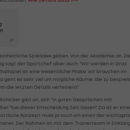
eschlossen.
Alle Details dazu >>>
g
n
 einheitliche Spielidee geben. Von der Akademie an. Di
tig sagt der Sportchef aber auch: "Wir werden in Graz
haltspiel ist eine wesentliche Phase, wir brauchen im
a geht es sehr viel um mögliche Räume, die zu bespiel
m die letzten Details verfeinern."
. Schicker gibt an, sich "in guten Gesprächen mit
er "bei dieser Entscheidung Zeit lassen". Da ist er eine
ortliche Konzept muss ja noch um einen der wichtigst
ainer. Der Rahmen ist mit dem Trainerteam in Einklan