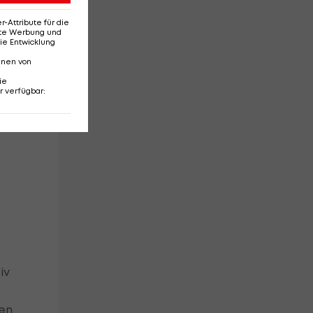
Attribute für die
erte Werbung und
ie Entwicklung
t
nnen von
em
ie
r verfügbar
:
iv
gen