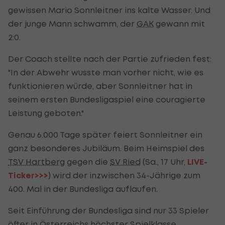
gewissen Mario Sonnleitner ins kalte Wasser. Und
der junge Mann schwamm, der
GAK
gewann mit
2:0.
Der Coach stellte nach der Partie zufrieden fest:
"In der Abwehr wusste man vorher nicht, wie es
funktionieren würde, aber
Sonnleitner
hat in
seinem ersten Bundesligaspiel eine couragierte
Leistung geboten."
Genau 6.000 Tage später feiert Sonnleitner ein
ganz besonderes Jubiläum. Beim Heimspiel des
TSV Hartberg
gegen die
SV Ried
(Sa., 17 Uhr,
LIVE-
Ticker>>>
) wird der inzwischen 34-Jährige zum
400. Mal in der Bundesliga auflaufen.
Seit Einführung der Bundesliga sind nur 33 Spieler
öfter in Österreichs höchster Spielklasse