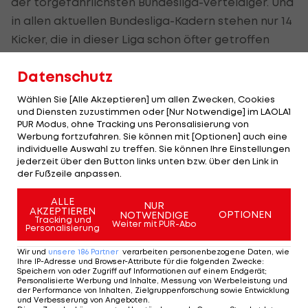
der torgefährlichsten Bundesliga-Verteidiger. Und
in allen aktuellen Bundesliga-Kadern stehen nur 14
Kicker, die in dieser Liga schon öfter getroffen
haben als der Steirer, der übrigens nie Meister
Datenschutz
wurde.
Wählen Sie [Alle Akzeptieren] um allen Zwecken, Cookies
Am öftesten ist Sonntleitner gemeinsam mit
und Diensten zuzustimmen oder [Nur Notwendige] im LAOLA1
Steffen Hofmann in der Meisterschaft am Feld
PUR Modus, ohne Tracking uns Peronsalisierung von
Werbung fortzufahren. Sie können mit [Optionen] auch eine
gestanden, nämlich 163 Mal. Dahinter folgen
Louis
individuelle Auswahl zu treffen. Sie können Ihre Einstellungen
Schaub
(118) und Deni Alar (114). Die meisten Duelle
jederzeit über den Button links unten bzw. über den Link in
der Fußzeile anpassen.
wiederum hat er sich mit Andreas Ulmer geliefert
- nämlich 34 in der Liga. Es folgen
Christoph
ALLE
NUR
AKZEPTIEREN
OPTIONEN
NOTWENDIGE
Leitgeb
(33) und Manuel Ortlechner (29).
Tracking und
Weiter mit PUR-Abo
Personalisierung
Seine Einsätze - Saison für Saison
Wir und
unsere
186
Partner
verarbeiten personenbezogene Daten, wie
Ihre IP-Adresse und Browser-Attribute für die folgenden Zwecke
:
Speichern von oder Zugriff auf Informationen auf einem Endgerät;
Personalisierte Werbung und Inhalte, Messung von Werbeleistung und
der Performance von Inhalten, Zielgruppenforschung sowie Entwicklung
Saison
Verein
Spiele
Tore
und Verbesserung von Angeboten
.