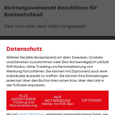
Richtungsweisende Beschlüsse für
Breitenfußball
(Text wird unter dem Video fortgesetzt)
Highlights: Amstetten schießt Admira in
ADMIRAL 2.Liga: To
die Krise
2.Runde
Datenschutz
Fußball - ADMIRAL 2. Liga
Fußball - ADMIRAL 
Wählen Sie [Alle Akzeptieren] um allen Zwecken, Cookies
und Diensten zuzustimmen oder [Nur Notwendige] im LAOLA1
PUR Modus, ohne Tracking uns Peronsalisierung von
Werbung fortzufahren. Sie können mit [Optionen] auch eine
individuelle Auswahl zu treffen. Sie können Ihre Einstellungen
ÖFB-Präsident Leo Windtner blickte ebenfalls
jederzeit über den Button links unten bzw. über den Link in
der Fußzeile anpassen.
optimistisch in die Zukunft, lobte die
Zusammenarbeit aller Beteiligten und sprach von
ALLE
NUR
AKZEPTIEREN
einem "effizienten Doppelpass mit den Ministern
OPTIONEN
NOTWENDIGE
Tracking und
Weiter mit PUR-Abo
Personalisierung
und den Damen und Herren der Beamtenschaft".
Wir und
unsere
186
Partner
verarbeiten personenbezogene Daten, wie