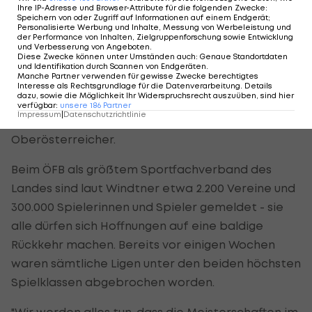
Die getroffenen Beschlüsse für die Bundesliga als
Ihre IP-Adresse und Browser-Attribute für die folgenden Zwecke
:
Speichern von oder Zugriff auf Informationen auf einem Endgerät;
"Flaggschiff des Klubfußballs in Österreich"
Personalisierte Werbung und Inhalte, Messung von Werbeleistung und
der Performance von Inhalten, Zielgruppenforschung sowie Entwicklung
(Windtner) sollen für den Breitenfußball und
und Verbesserung von Angeboten
.
Diese Zwecke können unter Umständen auch
:
Genaue Standortdaten
andere Mannschaftssportarten richtungsweisend
und Identifikation durch Scannen von Endgeräten
.
Manche Partner verwenden für gewisse Zwecke berechtigtes
sein. "Damit könnte ein Role Model entwickelt
Interesse als Rechtsgrundlage für die Datenverarbeitung. Details
dazu, sowie die Möglichkeit Ihr Widerspruchsrecht auszuüben, sind hier
werden, das auch für andere Sportarten und
verfügbar
:
unsere
186
Partner
Impressum
|
Datenschutzrichtlinie
Gesellschaftsbereiche anwendbar ist", meinte der
Oberösterreicher.
Beim ÖFB als größtem Sportfachverband des
Landes sind laut Windtner etwa 2.200 Vereine und
300.000 Spielerinnen und Spieler gemeldet - sie
alle dürfen sich Hoffnungen auf eine baldige
Rückkehr machen. Bereits vor einigen Wochen
waren sämtliche Ligen unter den beiden höchsten
Spielklassen abgebrochen worden.