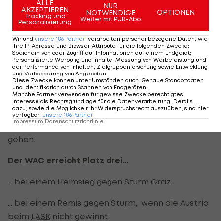
ALLE
NUR
AKZEPTIEREN
Tabelle
OPTIONEN
NOTWENDIGE
Tracking und
Weiter mit PUR-Abo
Personalisierung
Die Plätze eins, zwei und sechs sind bereits fix
Wir und
unsere
186
Partner
verarbeiten personenbezogene Daten, wie
vergeben. Spannend bleibt hingegen, wer am
Ihre IP-Adresse und Browser-Attribute für die folgenden Zwecke
:
Speichern von oder Zugriff auf Informationen auf einem Endgerät;
Ende den begehrten dritten Rang einnehmen
Personalisierte Werbung und Inhalte, Messung von Werbeleistung und
der Performance von Inhalten, Zielgruppenforschung sowie Entwicklung
wird. Der Vorsprung des WAC auf die Austria ist
und Verbesserung von Angeboten
.
Diese Zwecke können unter Umständen auch
:
Genaue Standortdaten
auf einen Punkt geschmolzen. Dennoch haben es
und Identifikation durch Scannen von Endgeräten
.
Manche Partner verwenden für gewisse Zwecke berechtigtes
die Kärntner in der eigenen Hand. Für Sturm geht
Interesse als Rechtsgrundlage für die Datenverarbeitung. Details
dazu, sowie die Möglichkeit Ihr Widerspruchsrecht auszuüben, sind hier
es nur mehr um Platz vier, um dem Playoff-Duell
verfügbar
:
unsere
186
Partner
Impressum
|
Datenschutzrichtlinie
mit dem Sieger der Qauli-Runde aus dem Weg zu
gehen.
Der WAC erreicht Platz drei…
… bei einem Heimsieg gegen Sturm Graz.
… bei einem Remis gegen Sturm, wenn die Austria
beim
LASK
nicht gewinnt.