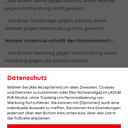
… bei einem Remis gegen Admira, wenn Wacker
gegen Mattersburg nicht gewinnt.
… bei einer Niederlage gegen Admira, wenn
Wacker gegen Mattersburg nicht gewinnt.
Wacker Innsbruck schafft den Klassenerhalt…
… bei einem Heimsieg gegen Mattersburg, wenn
Hartberg gegen die Admira verliert.
… bei einem Heimsieg gegen Mattersburg, wenn
Datenschutz
Hartberg gegen Admira unentschieden spielt. Bei
Wählen Sie [Alle Akzeptieren] um allen Zwecken, Cookies
Punktegleichheit würden die Tiroler vorgereiht
und Diensten zuzustimmen oder [Nur Notwendige] im LAOLA1
werden, da nach dem Grunddurchgang bei
PUR Modus, ohne Tracking uns Peronsalisierung von
Werbung fortzufahren. Sie können mit [Optionen] auch eine
Punktehalbierung abgerundet wurde.
individuelle Auswahl zu treffen. Sie können Ihre Einstellungen
jederzeit über den Button links unten bzw. über den Link in
der Fußzeile anpassen.
Oberes Playoff