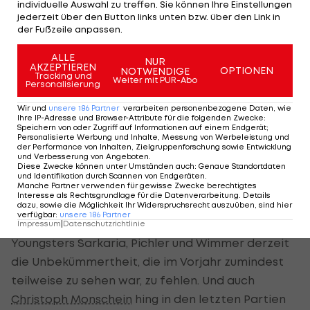
individuelle Auswahl zu treffen. Sie können Ihre Einstellungen
Torerfolg. Einzig bei der Niederlage vergangene
jederzeit über den Button links unten bzw. über den Link in
der Fußzeile anpassen.
Woche in Hartberg durfte man über ein Tor jubeln.
ALLE
NUR
"Wenn der Gegner das gut macht und gut
AKZEPTIEREN
OPTIONEN
NOTWENDIGE
Tracking und
Weiter mit PUR-Abo
organisiert, dann können wir auch nicht davon
Personalisierung
ausgehen, dass wir 10, 15 Torchancen haben",
Wir und
unsere
186
Partner
verarbeiten personenbezogene Daten, wie
sprach der Austria-Übungsleiter Klartext. "Einige
Ihre IP-Adresse und Browser-Attribute für die folgenden Zwecke
:
Speichern von oder Zugriff auf Informationen auf einem Endgerät;
wenige, da musst du was verwerten, dann kriegst
Personalisierte Werbung und Inhalte, Messung von Werbeleistung und
der Performance von Inhalten, Zielgruppenforschung sowie Entwicklung
du mehr Raum", prangerte Stöger außerdem eine
und Verbesserung von Angeboten
.
Diese Zwecke können unter Umständen auch
:
Genaue Standortdaten
mangelhafte Chancenverwertung seiner Kicker
und Identifikation durch Scannen von Endgeräten
.
Manche Partner verwenden für gewisse Zwecke berechtigtes
an.
Interesse als Rechtsgrundlage für die Datenverarbeitung. Details
dazu, sowie die Möglichkeit Ihr Widerspruchsrecht auszuüben, sind hier
verfügbar
:
unsere
186
Partner
Tatsächlich scheint der Offensivreihe um die
Impressum
|
Datenschutzrichtlinie
Youngsters Sarkaria, Pichler und Wimmer derzeit
die Unbekümmertheit, die im Vorjahr zumindest
teilweise zu sehen war, zu fehlen. Und auch
Christoph Monschein
hing in den letzten Partien