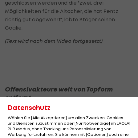
geschlossen werden und die "zwei, drei
Möglichkeiten für die Altacher, die hat Pentz
richtig gut abgewehrt", lobte Stöger seinen
Goalie.
(Text wird nach dem Video fortgesetzt)
Offensivakteure weit von Topform
entfernt
Datenschutz
Die im Vergleich zur Vorwoche verbesserte
Wählen Sie [Alle Akzeptieren] um allen Zwecken, Cookies
Defensivleistung des Gegners aus dem Ländle tat
und Diensten zuzustimmen oder [Nur Notwendige] im LAOLA1
ihr Übriges und so blieb die Austria zum zweiten
PUR Modus, ohne Tracking uns Peronsalisierung von
Werbung fortzufahren. Sie können mit [Optionen] auch eine
Mal in den letzten drei Spielen ohne eigenen