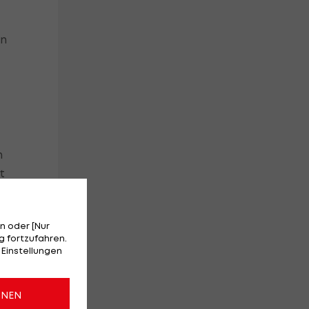
en
n
t
n oder [Nur
 fortzufahren.
 Einstellungen
ONEN