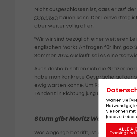
Nicht ausgeschlossen ist, dass er auf 
Okonkwo
bauen kann. Der Leihvertrag ist
aber weiter völlig offen.
"Wir wir sind bezüglich einer weiteren L
englischen Markt Anfragen für ihn", gab 
Sommer 2024 ausläuft, sei es eine "schwie
Auch deshalb haben sich die Grazer ber
habe man konkrete Gespräche aufgenom
ewig warten könne. Um Routiniers handel
Datensc
Tendenz in Richtung jung und entwickelbar
Wählen Sie [Al
Notwendige] im
Sie können mit 
jederzeit über 
Sturm gibt Moritz Wels noch nich
ALLE AK
Was Abgänge betrifft, ist es ihm bisher 
Tracking und 