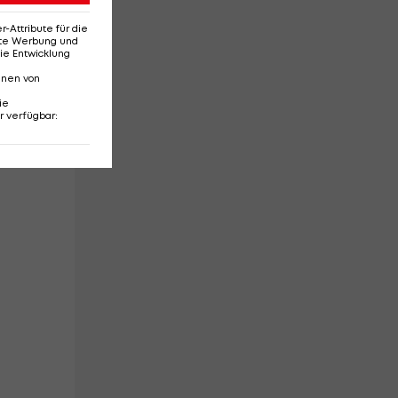
Attribute für die
aft
erte Werbung und
ie Entwicklung
nnen von
ie
r verfügbar
: