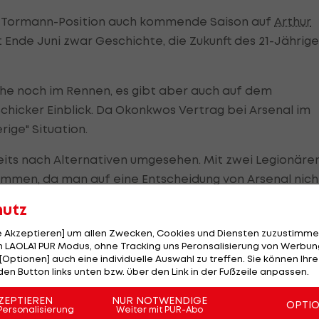
der Tormann-Position auch kommende Saison auf
Arthur
 Ende Juni zwar Geschichte, die Zukunft des 21-Jährig
eihe noch im Rennen, es gibt aber auch auf dem
Schicker Einblick. Da Okonkwos Vertrag bei Arsenal im
rige" Situation.
eits nach Alternativen umgesehen. Mit zwei Legionäre
men, da man auf eine Entscheidung von Arsenal nich
t es sich dabei nicht. "Auch beim Tormann geht die
hutz
", skizzierte Schicker.
le Akzeptieren] um allen Zwecken, Cookies und Diensten zuzustimme
 LAOLA1 PUR Modus, ohne Tracking uns Peronsalisierung von Werbung
[Optionen] auch eine individuelle Auswahl zu treffen. Sie können Ihre
den Button links unten bzw. über den Link in der Fußzeile anpassen.
t auf
ZEPTIEREN
NUR NOTWENDIGE
OPTI
gelungen alle Stammkräfte zu halten. Vor allem Emanuel
Personalisierung
Weiter mit PUR-Abo