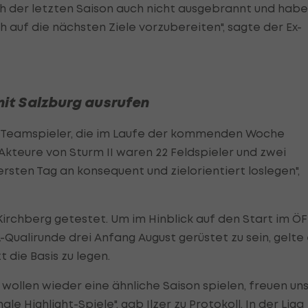
h der letzten Saison auch nicht ausgebrannt und habe
h auf die nächsten Ziele vorzubereiten", sagte der Ex-
mit Salzburg ausrufen
f A-Teamspieler, die im Laufe der kommenden Woche
 Akteure von Sturm II waren 22 Feldspieler und zwei
ersten Tag an konsequent und zielorientiert loslegen",
rchberg getestet. Um im Hinblick auf den Start im ÖF
L-Qualirunde drei Anfang August gerüstet zu sein, gelte
t die Basis zu legen.
 wollen wieder eine ähnliche Saison spielen, freuen un
le Highlight-Spiele", gab Ilzer zu Protokoll. In der Liga