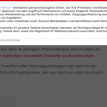
rkaria scheinen begehrt zu sein. "Wir sind auf den ein
6
Partner
verarbeiten personenbezogene Daten, wie Ihre IP-Adresse und Browser-
 vorbereitet, ich wünsche mir aber dass die Mannsch
e
:
Speichern von oder Zugriff auf Informationen auf einem Endgerät; Personalisi
von Werbeleistung und der Performance von Inhalten, Zielgruppenforschung sow
g von Angeboten
.
nnen unter Umständen auch
:
Genaue Standortdaten und Identifikation durch Sca
llen wir mit einer sehr guten Mannschaft in die
erwenden für gewisse Zwecke berechtigtes Interesse als Rechtsgrundlage für d
. Details dazu, sowie die Möglichkeit Ihr Widerspruchsrecht auszuüben, sind hie
ber ich habe schon oft erlebt, dass es bei Transfers
r
chutzrichtlinie
 dem 18-jährigen Offensivspieler Moritz Wels ein
 steht kurz vor einem Transfer zu Austria Wien
.
. "Transfer oder Vertragsverlängerung", nannte der
FB-U19-Teamspieler, der nur noch ein Jahr an Sturm