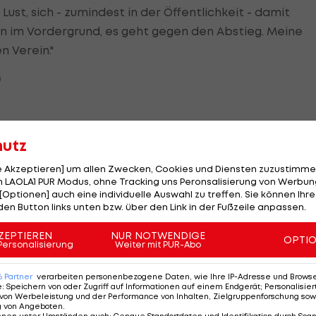
ust, sich - zumindest in der Öffentlichkeit - damit
in im Vordergrund, es geht gegen den Abstieg. Meine
n Verein."
)
SK Sturm Graz II - FAC WIE
hutz
ie Kaderplanung. Der Abgang von Marko Kvasina nach
Fußball - ADMIRAL 2. Liga
le Akzeptieren] um allen Zwecken, Cookies und Diensten zuzustimme
SV Austria Salzburg - First
 LAOLA1 PUR Modus, ohne Tracking uns Peronsalisierung von Werbung
Vienna FC 1894
[Optionen] auch eine individuelle Auswahl zu treffen. Sie können Ihre
auf einen Wechsel hindeuten, offenbar locken ein
den Button links unten bzw. über den Link in der Fußzeile anpassen.
Fußball - ADMIRAL 2. Liga
en Niederlanden.
ZEPTIEREN
NUR NOTWENDIGE
OPTI
HIGHLIGHTS: First Vienna FC
Personalisierung
Weiter mit PUR-Abo
1894 - SpG Südburgenland /
TSV Hartberg
6
Partner
verarbeiten personenbezogene Daten, wie Ihre IP-Adresse und Browser-
e
:
Speichern von oder Zugriff auf Informationen auf einem Endgerät; Personalisi
Fußball - Frauen-Bundesliga
von Werbeleistung und der Performance von Inhalten, Zielgruppenforschung sow
g von Angeboten
.
dreas Gruber. Der 24-Jährige ist vor drei Jahren