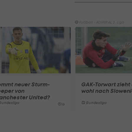
Highlights: Blau-Weiß schen
Wacker drei Tore ein
Fußball - ADMIRAL 2. Liga
Highlights: Jerabek bereitet
dem SKN einen endgültigen
Fehlstart
Fußball - ADMIRAL 2. Liga
ommt neuer Sturm-
GAK-Torwart zieht
eeper von
wohl nach Slowen
anchester United?
Bundesliga
Bundesliga
16