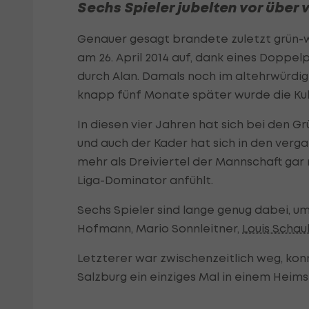
Sechs Spieler jubelten vor über
Genauer gesagt brandete zuletzt grün-w
am 26. April 2014 auf, dank eines Doppe
durch Alan. Damals noch im altehrwürdi
knapp fünf Monate später wurde die Ku
In diesen vier Jahren hat sich bei den G
und auch der Kader hat sich in den verg
mehr als Dreiviertel der Mannschaft gar 
Liga-Dominator anfühlt.
Sechs Spieler sind lange genug dabei, u
Hofmann, Mario Sonnleitner,
Louis Scha
Letzterer war zwischenzeitlich weg, konn
Salzburg ein einziges Mal in einem Heim