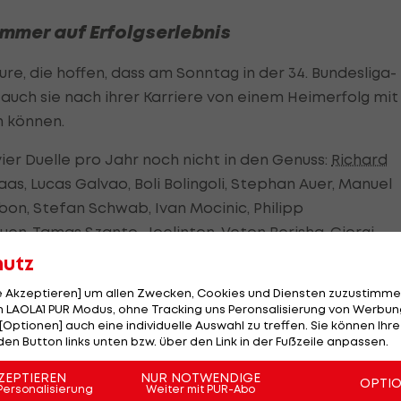
immer auf Erfolgserlebnis
eure, die hoffen, dass am Sonntag in der 34. Bundesliga-
auch sie nach ihrer Karriere von einem Heimerfolg mit
n können.
ier Duelle pro Jahr noch nicht in den Genuss:
Richard
aas, Lucas Galvao, Boli Bolingoli, Stephan Auer, Manuel
ibon, Stefan Schwab, Ivan Mocinic, Philipp
Kuen, Tamas Szanto, Joelinton, Veton Berisha, Giorgi
hutz
le Akzeptieren] um allen Zwecken, Cookies und Diensten zuzustimme
Rapid-Spieler wie Neo-Kapitän Schwab, sein Co-Capta
 LAOLA1 PUR Modus, ohne Tracking uns Peronsalisierung von Werbung
er oder auch Tobias Knoflach kamen erst wenige
[Optionen] auch eine individuelle Auswahl zu treffen. Sie können Ihre
den Button links unten bzw. über den Link in der Fußzeile anpassen.
ZEPTIEREN
NUR NOTWENDIGE
OPTI
hriger Vereinszugehörigkeit noch kein Erfolgserlebnis
Personalisierung
Weiter mit PUR-Abo