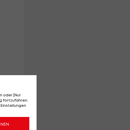
n oder [Nur
in
 fortzufahren.
 Einstellungen
ONEN