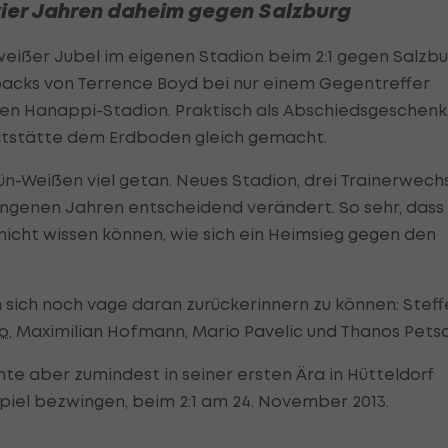
 vier Jahren daheim gegen Salzburg
eißer Jubel im eigenen Stadion beim 2:1 gegen Salzbu
lpacks von Terrence Boyd bei nur einem Gegentreffer
gen Hanappi-Stadion. Praktisch als Abschiedsgeschenk
ltstätte dem Erdboden gleich gemacht.
rün-Weißen viel getan. Neues Stadion, drei Trainerwech
angenen Jahren entscheidend verändert. So sehr, dass
nicht wissen können, wie sich ein Heimsieg gegen den
m sich noch vage daran zurückerinnern zu können: Stef
ub
, Maximilian Hofmann, Mario Pavelic und Thanos Petso
te aber zumindest in seiner ersten Ära in Hütteldorf
spiel bezwingen, beim 2:1 am 24. November 2013.