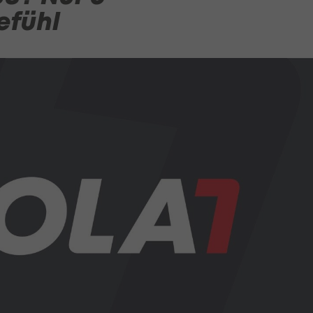
efühl