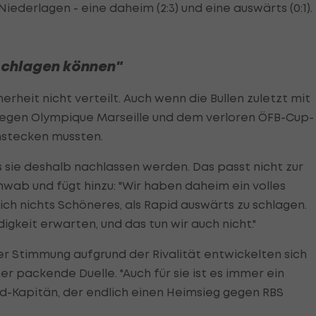
iederlagen - eine daheim (2:3) und eine auswärts (0:1).
 schlagen können"
heit nicht verteilt. Auch wenn die Bullen zuletzt mit
egen Olympique Marseille und dem verloren ÖFB-Cup-
nstecken mussten.
ss sie deshalb nachlassen werden. Das passt nicht zur
hwab und fügt hinzu: "Wir haben daheim ein volles
lich nichts Schöneres, als Rapid auswärts zu schlagen.
igkeit erwarten, und das tun wir auch nicht."
er Stimmung aufgrund der Rivalität entwickelten sich
packende Duelle. "Auch für sie ist es immer ein
id-Kapitän, der endlich einen Heimsieg gegen RBS