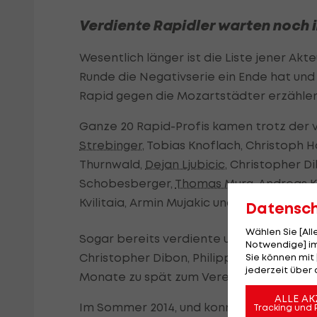
Verdiente Rapidler warten noch 
Wesentlich länger ist die Liste jener Akt
Runde die Negativserie ein Ende hat und 
Rapid gegen die Mozartstädter erzähle
Ganze 20 Rapid-Profis kamen trotz der v
Strebinger
, Tobias Knoflach, Christoph H
Thurnwald,
Dejan Ljubicic
, Christopher D
Schobesberger,
Thomas Murg
, Andreas 
Kvilitaia, Armin Mujakic und Kelvin Arase.
Datensc
Wählen Sie [Al
Sogar bereits verdiente und erfahrene 
Notwendige] im
Christopher Dibon, Philipp Schobesberg
Sie können mit 
jederzeit über 
Monate zu spät zum Verein.
ALLE AK
Im Sommer 2014, und konnten trotz vierjä
Tracking und 