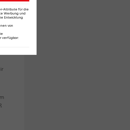
Attribute für die
erte Werbung und
ie Entwicklung
nnen von
ie
r verfügbar
:
ir
am
R