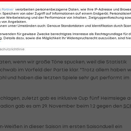
ister feiern.
6
Partner
verarbeiten personenbezogene Daten, wie Ihre IP-Adresse und Browser-
e
:
Speichern von oder Zugriff auf Informationen auf einem Endgerät; Personalisi
von Werbeleistung und der Performance von Inhalten, Zielgruppenforschung sow
g von Angeboten
.
nnen unter Umständen auch
:
Genaue Standortdaten und Identifikation durch Sca
klar gegen uns"
erwenden für gewisse Zwecke berechtigtes Interesse als Rechtsgrundlage für d
. Details dazu, sowie die Möglichkeit Ihr Widerspruchsrecht auszuüben, sind hie
 gerne feilen, doch das Unterfangen gegen den Liga-
r
chutzrichtlinie
aten, wenn wir große Töne spucken, weil die Statistik
 Schwab im Vorfeld der Partie klar. "Trotz allem haben w
wohl und haben die letzten Spiele sehr gut performt im
chlagen, zuletzt gab es inklusive Cup fünf Heimsiege 
-Stadion gab es am 29. November beim 1:2 gegen den
SC
-Weißen in dieser Saison im ersten Saisonduell ein