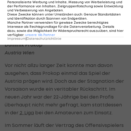
geht es Schlag auf Schlag, da ist seine Konstanz
Personalisierte Werbung und Inhalte, Messung von Werbeleistung und
der Performance von Inhalten, Zielgruppenforschung sowie Entwicklung
wichtiger denn je, andererseits geht Hartberg im
und Verbesserung von Angeboten
.
Diese Zwecke können unter Umständen auch
:
Genaue Standortdaten
oberen Playoff in jede Partie als krasser
und Identifikation durch Scannen von Endgeräten
.
Manche Partner verwenden für gewisse Zwecke berechtigtes
Außenseiter, da wird die Defensive der Steirer
Interesse als Rechtsgrundlage für die Datenverarbeitung. Details
dazu, sowie die Möglichkeit Ihr Widerspruchsrecht auszuüben, sind hier
vielbeschäftigt sein.
verfügbar
:
unsere
186
Partner
Impressum
|
Datenschutzrichtlinie
Dominik Prokop
Austria Wien
Vor nicht allzu langer Zeit konnte man davon
ausgehen, dass Prokop einmal das Spiel der
Austria prägen wird. Doch aus der Stagnation der
Vorsaison wurde ein veritabler Rückschritt. Im
neuen Jahr war der 22-Jährige bei den Profis
überhaupt nicht mehr gefragt, kam stattdessen
in der
2. Liga
bei den Amateuren zum Einsatz.
Im Sommer läuft der Vertrag des Offensivspielers