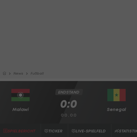
News
Fußball
ENDSTAND
0:0
Malawi
Senegal
0:0 , 0:0
SPIELBERICHT
TICKER
LIVE-SPIELFELD
STATISTI