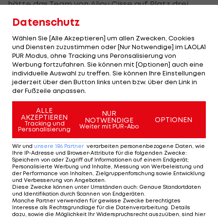
hätte das Team von Aliou Cisse auf Platz drei
gespült. Tatsächlich erhalten die Ostafrikaner in
Datenschutz
der 74. Minute einen Elfmeter, den der
Wählen Sie [Alle Akzeptieren] um allen Zwecken, Cookies
Schiedsrichter nach VAR-Check allerdings
und Diensten zuzustimmen oder [Nur Notwendige] im LAOLA1
zurücknimmt. So beendet der Senegal Gruppe B
PUR Modus, ohne Tracking uns Peronsalisierung von
Werbung fortzufahren. Sie können mit [Optionen] auch eine
mit fünf Punkten als Sieger, Malawi hat als Dritter
individuelle Auswahl zu treffen. Sie können Ihre Einstellungen
mit vier Punkten noch die Chance, als einer der
jederzeit über den Button links unten bzw. über den Link in
der Fußzeile anpassen.
vier besten Gruppendritten ins Achtelfinale
einzuziehen.
ALLE
NUR
AKZEPTIEREN
OPTIONEN
NOTWENDIGE
Tracking und
Weiter mit PUR-Abo
Trotz einer 1:2-Niederlage gegen Simbabwe zieht
Personalisierung
Guinea als Zweiter ins Achtelfinale ein. Die
Wir und
unsere
186
Partner
verarbeiten personenbezogene Daten, wie
Ihre IP-Adresse und Browser-Attribute für die folgenden Zwecke
:
Westafrikaner halten ebenfalls bei vier Punkten
Speichern von oder Zugriff auf Informationen auf einem Endgerät;
Personalisierte Werbung und Inhalte, Messung von Werbeleistung und
und wie Malawi bei einem Torverhältnis von 2:2,
der Performance von Inhalten, Zielgruppenforschung sowie Entwicklung
und Verbesserung von Angeboten
.
konnten allerdings das direkte Duell gegen die
Diese Zwecke können unter Umständen auch
:
Genaue Standortdaten
und Identifikation durch Scannen von Endgeräten
.
"Flames" für sich entscheiden.
Manche Partner verwenden für gewisse Zwecke berechtigtes
Interesse als Rechtsgrundlage für die Datenverarbeitung. Details
dazu, sowie die Möglichkeit Ihr Widerspruchsrecht auszuüben, sind hier
Musona (26.) und Mahachi (43.) erzielen die Tore für