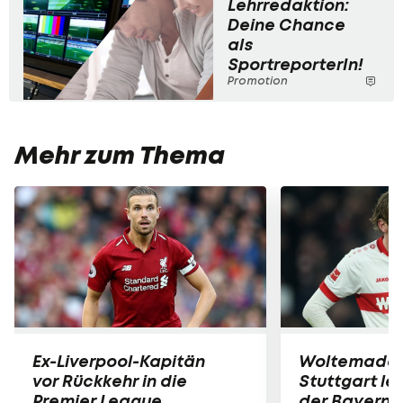
Lehrredaktion:
Deine Chance
als
SportreporterIn!
Promotion
Mehr zum Thema
Ex-Liverpool-Kapitän
Woltemade-
vor Rückkehr in die
Stuttgart le
Premier League
der Bayern 