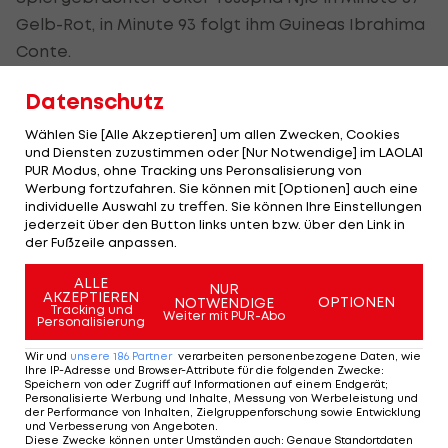
Gelb-Rot, in Minute 93 folgt ihm Guineas Ibrahima
Conte.
Guinea trifft in der Nachspielzeit zudem in
Datenschutz
derselben Aktion zwei Mal Aluminium.
Wählen Sie [Alle Akzeptieren] um allen Zwecken, Cookies
und Diensten zuzustimmen oder [Nur Notwendige] im LAOLA1
Alle Achtelfinalspiele im Überblick:
PUR Modus, ohne Tracking uns Peronsalisierung von
Werbung fortzufahren. Sie können mit [Optionen] auch eine
23. Jänner, 17:00 Uhr: Burkina Faso - Gabun 7:6 i.E.
individuelle Auswahl zu treffen. Sie können Ihre Einstellungen
jederzeit über den Button links unten bzw. über den Link in
(1:1)
der Fußzeile anpassen.
23. Jänner, 20:00 Uhr: Nigeria - Tunesien 0:1
ALLE
24. Jänner, 17:00 Uhr: Guinea - Gambia 0:1
NUR
AKZEPTIEREN
OPTIONEN
NOTWENDIGE
Tracking und
24. Jänner, 20:00 Uhr: Kamerun - Komoren
Weiter mit PUR-Abo
Personalisierung
25. Jänner, 17:00 Uhr: Senegal - Kap Verde
Wir und
unsere
186
Partner
verarbeiten personenbezogene Daten, wie
25. Jänner, 20:00 Uhr: Marokko - Malawi
Ihre IP-Adresse und Browser-Attribute für die folgenden Zwecke
:
Speichern von oder Zugriff auf Informationen auf einem Endgerät;
26. Jänner, 17:00 Uhr: Elfenbeinküste - Ägypten
Personalisierte Werbung und Inhalte, Messung von Werbeleistung und
der Performance von Inhalten, Zielgruppenforschung sowie Entwicklung
26. Jänner, 20:00 Uhr: Mali - Äquatorialguinea
und Verbesserung von Angeboten
.
Diese Zwecke können unter Umständen auch
:
Genaue Standortdaten