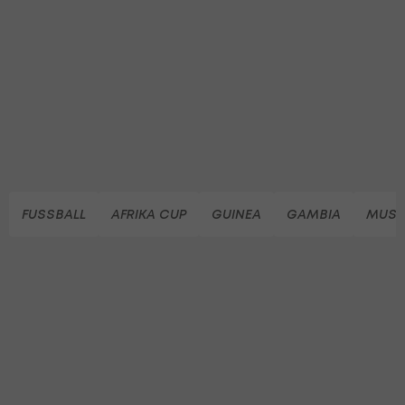
FUSSBALL
AFRIKA CUP
GUINEA
GAMBIA
MUSA