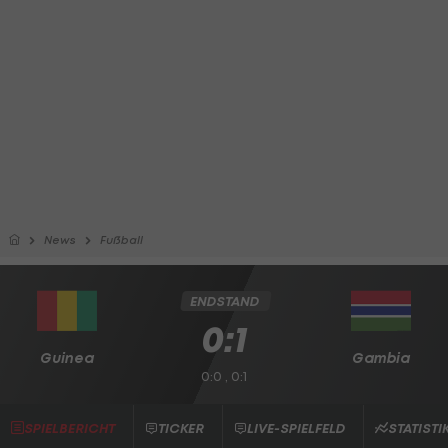
News
Fußball
ENDSTAND
0:1
Guinea
Gambia
0:0 , 0:1
SPIELBERICHT
TICKER
LIVE-SPIELFELD
STATISTI