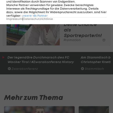
und Identifikation durch Scannen von Endgeräten
.
Alle Spiele im LIVE-Ticker >>
Manche Partner verwenden für gewisse Zwecke berechtigtes
Interesse als Rechtsgrundlage für die Datenverarbeitung. Details
dazu, sowie die Möglichkeit Ihr Widerspruchsrecht auszuüben, sind hier
verfügbar
:
unsere
186
Partner
Lehrredaktion:
Impressum
|
Datenschutzrichtlinie
Deine Chance
als
SportreporterIn!
Promotion
Der legendäre Durchmarsch des FC
Am Stammtisch bei
Wacker Tirol I #Zwarakonferenz History
Christopher Knett
Zwarakonferenz
Stammtisch
Mehr zum Thema