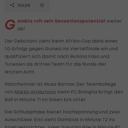
TEILEN
G
ambia ruft sein Sensationspotenzial
weiter
ab!
Der Debütant zieht beim Afrika-Cup dank eines
1:0-Erfolgs gegen Guinea ins Viertelfinale ein und
qualifiziert sich damit nach Burkina Faso und
Tunesien als drittes Team für die Runde der
letzten Acht.
Matchwinner ist Musa Barrow. Der Teamkollege
von
Marko Arnautovic
beim FC Bologna bringt den
Ball in Minute 71 im linken Eck unter.
Die Schlussphase bietet Hochspannung und zwei
Ausschlüsse. Erst sieht Gambias in Minute 72 ins
Spiel gebrachter Joker Yusupha Njie in Minute 87