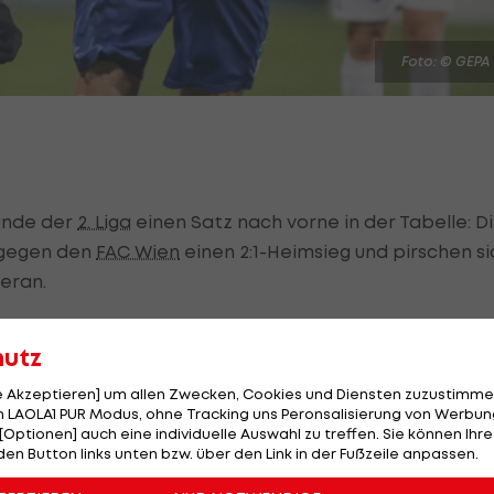
Foto: © GEPA
unde der
2. Liga
einen Satz nach vorne in der Tabelle: D
h gegen den
FAC Wien
einen 2:1-Heimsieg und pirschen si
heran.
unmittelbar vor der Pause in Führung, davon zeigen sich
hutz
ckt. Nur zehn Minuten nach Wiederbeginn stellt Siveri
le Akzeptieren] um allen Zwecken, Cookies und Diensten zuzustimme
 LAOLA1 PUR Modus, ohne Tracking uns Peronsalisierung von Werbung
[Optionen] auch eine individuelle Auswahl zu treffen. Sie können Ihre
chluss gegen Bubalovic: Der Rechtsverteidiger der
den Button links unten bzw. über den Link in der Fußzeile anpassen.
weimal Gelb ab und geht damit fünf Minuten vor dem E