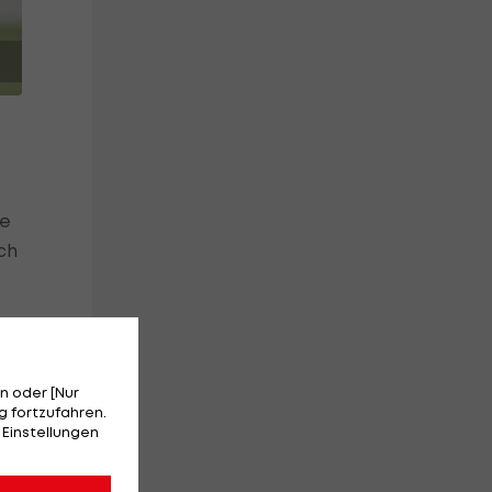
ie
ch
o
n oder [Nur
 fortzufahren.
 Einstellungen
nde