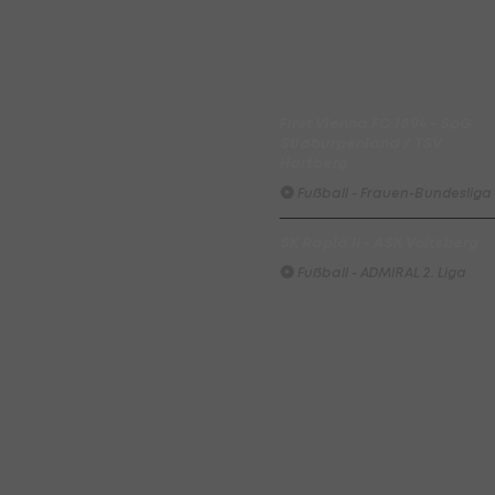
Südburgenland / TSV
Hartberg überrascht die
Vienna
Fußball - Frauen-Bundesliga
First Vienna FC 1894 - SpG
Südburgenland / TSV
Hartberg
Fußball - Frauen-Bundesliga
SK Rapid II - ASK Voitsberg
Fußball - ADMIRAL 2. Liga