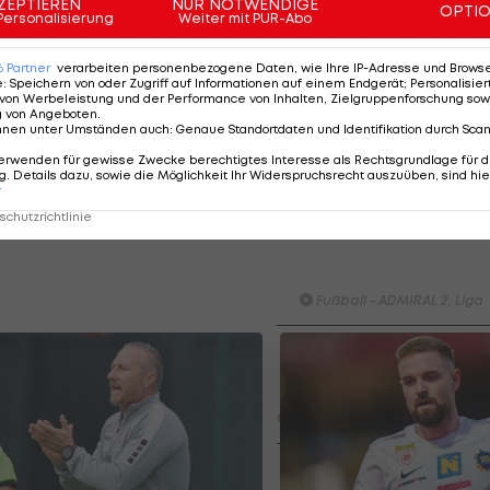
ZEPTIEREN
NUR NOTWENDIGE
OPTI
Personalisierung
Weiter mit PUR-Abo
en den Punkt nichts ins Trockene: Cheukoua (87.) besor
6
Partner
verarbeiten personenbezogene Daten, wie Ihre IP-Adresse und Browser-
Horn.
e
:
Speichern von oder Zugriff auf Informationen auf einem Endgerät; Personalisi
von Werbeleistung und der Performance von Inhalten, Zielgruppenforschung sow
g von Angeboten
.
rn, der FAC (17 Punkte) liegt als Siebter einen Punkt v
nnen unter Umständen auch
:
Genaue Standortdaten und Identifikation durch Sca
erwenden für gewisse Zwecke berechtigtes Interesse als Rechtsgrundlage für d
. Details dazu, sowie die Möglichkeit Ihr Widerspruchsrecht auszuüben, sind hie
r
chutzrichtlinie
Highlights: Nach frühem
Rückstand: Austria Salzb
schießt die Vienna ab
Fußball - ADMIRAL 2. Liga
Highlights: Torfestival! Sturm 
besiegt den FAC
überraschend
Fußball - ADMIRAL 2. Liga
Highlights: Doppelpacker
Thalissinho schießt Bregenz