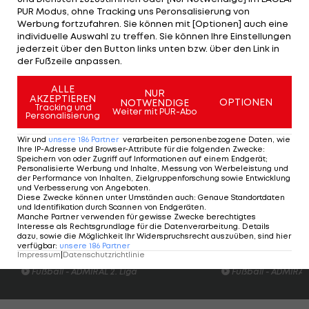
Dornbirn kommt durch einen herrlich
PUR Modus, ohne Tracking uns Peronsalisierung von
Werbung fortzufahren. Sie können mit [Optionen] auch eine
verwandelten Freistoß von Domig in der 65.
individuelle Auswahl zu treffen. Sie können Ihre Einstellungen
Minute noch einmal heran, für den Punktgewinn
jederzeit über den Button links unten bzw. über den Link in
der Fußzeile anpassen.
reicht es aber nicht.
ALLE
NUR
Dadurch verlassen die jungen Grün-Weißen die
AKZEPTIEREN
OPTIONEN
NOTWENDIGE
Tracking und
Weiter mit PUR-Abo
Abstiegsränge und stoßen mit vier Punkten auf
Personalisierung
Rang zwölf vor. Dornbirn rutscht um einen Platz
Wir und
unsere
186
Partner
verarbeiten personenbezogene Daten, wie
auf Rang neun ab.
Ihre IP-Adresse und Browser-Attribute für die folgenden Zwecke
:
Speichern von oder Zugriff auf Informationen auf einem Endgerät;
Personalisierte Werbung und Inhalte, Messung von Werbeleistung und
der Performance von Inhalten, Zielgruppenforschung sowie Entwicklung
Spielplan >>>
und Verbesserung von Angeboten
.
Tabelle >>>
Diese Zwecke können unter Umständen auch
:
Genaue Standortdaten
und Identifikation durch Scannen von Endgeräten
.
Manche Partner verwenden für gewisse Zwecke berechtigtes
Interesse als Rechtsgrundlage für die Datenverarbeitung. Details
dazu, sowie die Möglichkeit Ihr Widerspruchsrecht auszuüben, sind hier
Highlights: Nach frühem Rückstand:
Highlights: Torfesti
verfügbar
:
unsere
186
Partner
Austria Salzburg schießt die Vienna ab
den FAC überrasc
Impressum
|
Datenschutzrichtlinie
Fußball - ADMIRAL 2. Liga
Fußball - ADMIRAL 