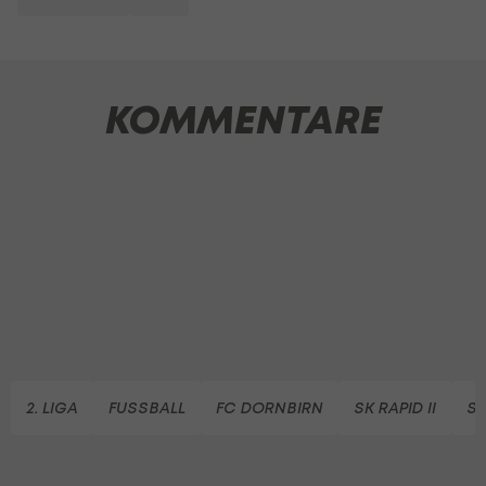
KOMMENTARE
2. LIGA
FUSSBALL
FC DORNBIRN
SK RAPID II
S