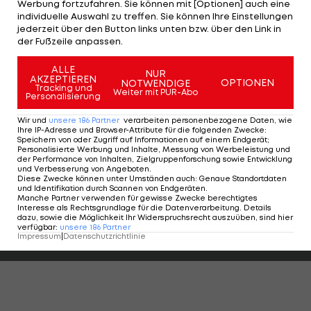
routinierten Rene Gartler tatsächlich noch zum
Werbung fortzufahren. Sie können mit [Optionen] auch eine
individuelle Auswahl zu treffen. Sie können Ihre Einstellungen
Ausgleich.
jederzeit über den Button links unten bzw. über den Link in
der Fußzeile anpassen.
Lustenau ist mit 28 Punkten nun Siebter, die
ALLE
Juniors stehen punktegleich unmittelbar dahinter.
NUR
AKZEPTIEREN
OPTIONEN
NOTWENDIGE
Tracking und
Weiter mit PUR-Abo
Personalisierung
Spielplan und Ergebnisse >>>
Wir und
unsere
186
Partner
verarbeiten personenbezogene Daten, wie
Tabelle >>>
Ihre IP-Adresse und Browser-Attribute für die folgenden Zwecke
:
Speichern von oder Zugriff auf Informationen auf einem Endgerät;
Personalisierte Werbung und Inhalte, Messung von Werbeleistung und
Alle Videos zur 2. Liga >>>
der Performance von Inhalten, Zielgruppenforschung sowie Entwicklung
und Verbesserung von Angeboten
.
Diese Zwecke können unter Umständen auch
:
Genaue Standortdaten
und Identifikation durch Scannen von Endgeräten
.
Manche Partner verwenden für gewisse Zwecke berechtigtes
Highlights: Nach frühem Rückstand:
Highlights: Torfesti
Interesse als Rechtsgrundlage für die Datenverarbeitung. Details
Austria Salzburg schießt die Vienna ab
den FAC überrasc
dazu, sowie die Möglichkeit Ihr Widerspruchsrecht auszuüben, sind hier
verfügbar
:
unsere
186
Partner
Fußball - ADMIRAL 2. Liga
Fußball - ADMIRAL 
Impressum
|
Datenschutzrichtlinie