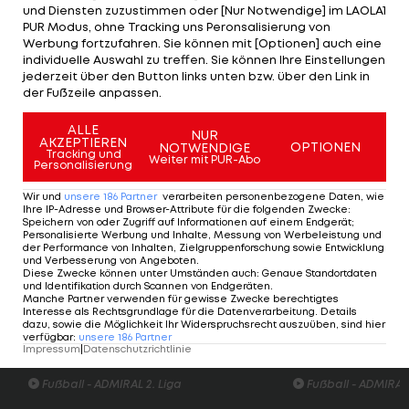
und Diensten zuzustimmen oder [Nur Notwendige] im LAOLA1
Kopfballtor über den Ausgleich. In der 83. Minute
PUR Modus, ohne Tracking uns Peronsalisierung von
Werbung fortzufahren. Sie können mit [Optionen] auch eine
knallt dann Klagenfurt-Star Okan Aydin einen
individuelle Auswahl zu treffen. Sie können Ihre Einstellungen
Elfmeter an die Latte. In der 87. Minute dann ein
jederzeit über den Button links unten bzw. über den Link in
der Fußzeile anpassen.
Elfer auf der anderen Seite - David Peham trifft
vom Punkt zum Sieg der Gastgeber.
ALLE
NUR
AKZEPTIEREN
OPTIONEN
NOTWENDIGE
Tracking und
Die Klagenfurter bekommen es am letzten
Weiter mit PUR-Abo
Personalisierung
Spieltag am kommenden Freitag, um 20:30 Uhr,
Wir und
unsere
186
Partner
verarbeiten personenbezogene Daten, wie
daheim mit dem
FC Wacker Innsbruck
zu tun.
Ihre IP-Adresse und Browser-Attribute für die folgenden Zwecke
:
Speichern von oder Zugriff auf Informationen auf einem Endgerät;
Personalisierte Werbung und Inhalte, Messung von Werbeleistung und
Spielplan und Ergebnisse >>>
der Performance von Inhalten, Zielgruppenforschung sowie Entwicklung
und Verbesserung von Angeboten
.
Diese Zwecke können unter Umständen auch
:
Genaue Standortdaten
Tabelle >>>
und Identifikation durch Scannen von Endgeräten
.
Manche Partner verwenden für gewisse Zwecke berechtigtes
Interesse als Rechtsgrundlage für die Datenverarbeitung. Details
dazu, sowie die Möglichkeit Ihr Widerspruchsrecht auszuüben, sind hier
verfügbar
:
unsere
186
Partner
Highlights: Amstetten schießt Admira in
Highlights: Nach 
Impressum
|
Datenschutzrichtlinie
die Krise
Austria Salzburg s
Fußball - ADMIRAL 2. Liga
Fußball - ADMIRAL 