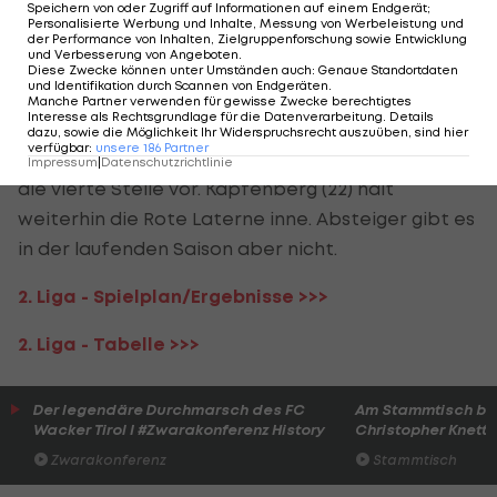
knapp am Pfosten vorbeisegelt, gefährlich (66.).
Speichern von oder Zugriff auf Informationen auf einem Endgerät;
Personalisierte Werbung und Inhalte, Messung von Werbeleistung und
der Performance von Inhalten, Zielgruppenforschung sowie Entwicklung
Eine Punkteteilung scheint bereits besiegelt, ehe
und Verbesserung von Angeboten
.
Diese Zwecke können unter Umständen auch
:
Genaue Standortdaten
Stefan Meusburger eine Ecke via Kopf im Netz
und Identifikation durch Scannen von Endgeräten
.
Manche Partner verwenden für gewisse Zwecke berechtigtes
unterbingt (87.).
Interesse als Rechtsgrundlage für die Datenverarbeitung. Details
dazu, sowie die Möglichkeit Ihr Widerspruchsrecht auszuüben, sind hier
verfügbar
:
unsere
186
Partner
In der Tabelle stößt Wacker (43 Punkte) damit an
Impressum
|
Datenschutzrichtlinie
die vierte Stelle vor. Kapfenberg (22) hält
weiterhin die Rote Laterne inne. Absteiger gibt es
in der laufenden Saison aber nicht.
2. Liga - Spielplan/Ergebnisse >>>
2. Liga - Tabelle >>>
Der legendäre Durchmarsch des FC
Am Stammtisch bei
Wacker Tirol I #Zwarakonferenz History
Christopher Knett
Zwarakonferenz
Stammtisch