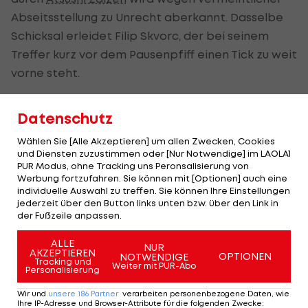
Abseitsstellung zu Unrecht aberkannt. Dasselbe
Schicksal erleidet Filip Skvorc, der bei seinem
Treffer kurz vor dem Pausenpfiff einen Tick zu weit
vorne steht.
Datenschutz
Den besseren Start in Abschnitt zwei erwischen
Wählen Sie [Alle Akzeptieren] um allen Zwecken, Cookies
erneut die Tiroler durch
Alexander Joppich
, der
und Diensten zuzustimmen oder [Nur Notwendige] im LAOLA1
PUR Modus, ohne Tracking uns Peronsalisierung von
eine Kopfball-Verlängerung von Elvin Ibrisimovic
Werbung fortzufahren. Sie können mit [Optionen] auch eine
per Volley im kurzen Eck unterbringt (49.).
individuelle Auswahl zu treffen. Sie können Ihre Einstellungen
jederzeit über den Button links unten bzw. über den Link in
der Fußzeile anpassen.
Sonderlich lange hält die Wacker-Führung
aufgrund eines herrlichen Schlenzer von Leo Mikic
ALLE
NUR
AKZEPTIEREN
knapp außerhalb des Sechzehners aber nicht
OPTIONEN
NOTWENDIGE
Tracking und
Weiter mit PUR-Abo
Personalisierung
(56.). Danach werden die Kapfenberger mit einem
stark getreten Freistoß von Okan Ekmekci, der nur
Wir und
unsere
186
Partner
verarbeiten personenbezogene Daten, wie
Ihre IP-Adresse und Browser-Attribute für die folgenden Zwecke
: