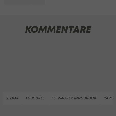
KOMMENTARE
2. LIGA
FUSSBALL
FC WACKER INNSBRUCK
KAPFE