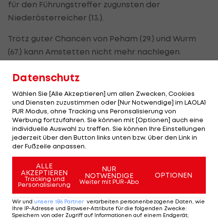
für den Führungstreffer zugunsten der
Niederösterreicher (13.).
Trotz guter Chancen von Peham (29.) und Wurm
(67.) kann Amstetten nicht mehr nachlegen.
Stattdessen aber Lafnitz: Kröpfl bringt den Ball zu
Datenschutz
Lichtenberger, der den Ball nur noch einschieben
muss - Ausgleich (86.)!
Wählen Sie [Alle Akzeptieren] um allen Zwecken, Cookies
und Diensten zuzustimmen oder [Nur Notwendige] im LAOLA1
Amstetten belegt durch das Unentschieden Rang
PUR Modus, ohne Tracking uns Peronsalisierung von
Werbung fortzufahren. Sie können mit [Optionen] auch eine
sieben, Lafnitz liegt zwei Plätze dahinter auf Rang
individuelle Auswahl zu treffen. Sie können Ihre Einstellungen
neun.
jederzeit über den Button links unten bzw. über den Link in
der Fußzeile anpassen.
ALLE
Der legendäre Durchmarsch des FC
Am Stammtisch bei
NUR
AKZEPTIEREN
OPTIONEN
NOTWENDIGE
Wacker Tirol I #Zwarakonferenz History
Christopher Knett
Tracking und
Weiter mit PUR-Abo
Personalisierung
Zwarakonferenz
Stammtisch
Wir und
unsere
186
Partner
verarbeiten personenbezogene Daten, wie
Ihre IP-Adresse und Browser-Attribute für die folgenden Zwecke
:
Speichern von oder Zugriff auf Informationen auf einem Endgerät;