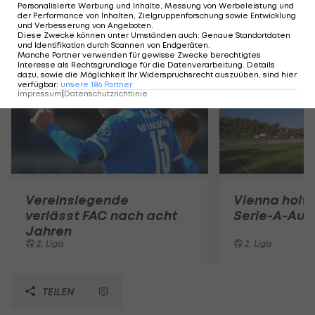
Personalisierte Werbung und Inhalte, Messung von Werbeleistung und
der Performance von Inhalten, Zielgruppenforschung sowie Entwicklung
und Verbesserung von Angeboten
.
Mehr zum Thema
Diese Zwecke können unter Umständen auch
:
Genaue Standortdaten
und Identifikation durch Scannen von Endgeräten
.
Manche Partner verwenden für gewisse Zwecke berechtigtes
Interesse als Rechtsgrundlage für die Datenverarbeitung. Details
dazu, sowie die Möglichkeit Ihr Widerspruchsrecht auszuüben, sind hier
verfügbar
:
unsere
186
Partner
Impressum
|
Datenschutzrichtlinie
Vereinslegende
Vienna holt 
verlässt FAC nach acht
Serie-A-Auf
Jahren
2. Liga
2. Liga
TEILEN