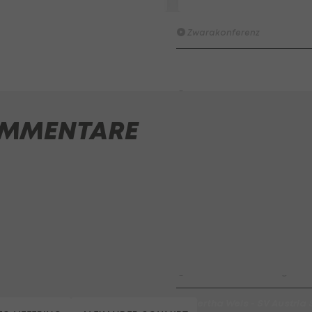
Wacker furios: Was ist in di
möglich? I #Zwarakonferenz 
Zwarakonferenz
HIGHLIGHTS: Rapid-Frauen li
Bundesliga-Premiere ein Tor
Fußball - Frauen-Bundesliga
MMENTARE
First Vienna FC 1894 - SK Rap
Fußball - Frauen-Bundesliga
win2day Beach Tour PRO OPE
Entscheidung
Beachvolleyball - win2day B
Highlights: Neuzugang führt 
LigaZwa-Auftaktsieg
Fußball - ADMIRAL 2. Liga
FC Hertha Wels - SV Austria