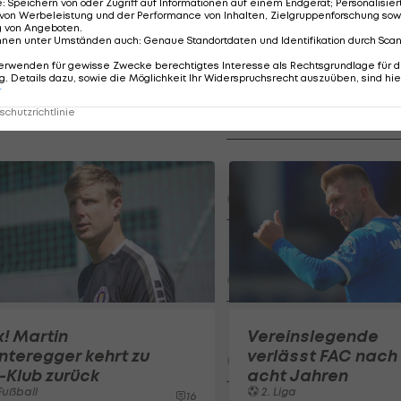
e
:
Speichern von oder Zugriff auf Informationen auf einem Endgerät; Personalisi
f Position zwölf ab (35).
von Werbeleistung und der Performance von Inhalten, Zielgruppenforschung sow
g von Angeboten
.
nnen unter Umständen auch
:
Genaue Standortdaten und Identifikation durch Sca
erwenden für gewisse Zwecke berechtigtes Interesse als Rechtsgrundlage für d
Der legendäre Durchmar
. Details dazu, sowie die Möglichkeit Ihr Widerspruchsrecht auszuüben, sind hie
r
Tirol I #Zwarakonferenz Hi
chutzrichtlinie
Zwarakonferenz
Am Stammtisch bei Andy Ogr
Knett
Stammtisch
I schau a #LigaZWA - Die Hig
Runde)
I schau a LigaZWA
LASK-Traumstart: Sind die Li
x! Martin
Vereinslegende
Titelfavorit?
nteregger kehrt zu
verlässt FAC nach
Ansakonferenz
-Klub zurück
acht Jahren
ußball
2. Liga
16