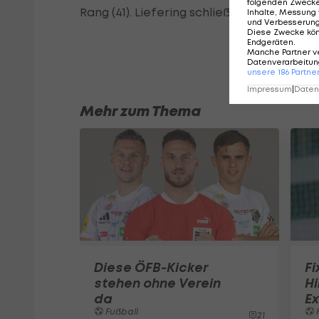
folgenden Zweck
Rang (41). Liefering schließt die Saison au
Inhalte, Messung 
und Verbesserun
Diese Zwecke kö
Endgeräten
.
Manche Partner v
Datenverarbeitung
unsere
186
Partne
Impressum
|
Datens
Mehr zum Thema
Diese ÖFB-Kicker
Fi
stehen ohne Verein
Hi
da
Ex
Fußball
F
21