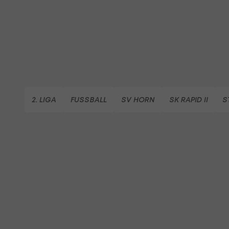
2. LIGA
FUSSBALL
SV HORN
SK RAPID II
S