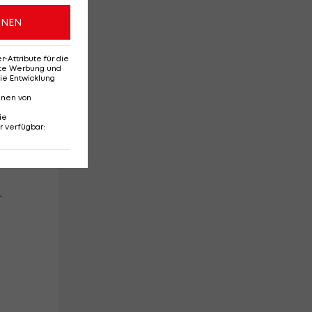
ONEN
Attribute für die
erte Werbung und
ie Entwicklung
nnen von
ie
r verfügbar
:
r