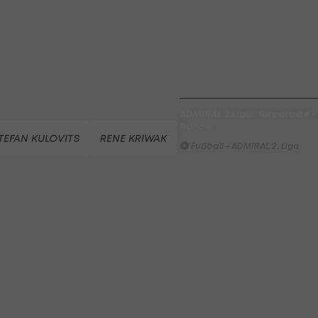
LigaZwa-Auftaktsieg
Fußball - ADMIRAL 2. Liga
FC Hertha Wels - SV Austria
Fußball - ADMIRAL 2. Liga
ADMIRAL 2.Liga: Torparade - A
Runde
TEFAN KULOVITS
RENE KRIWAK
Fußball - ADMIRAL 2. Liga