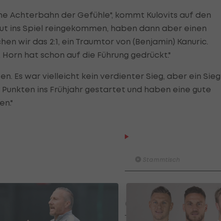
ne Achterbahn der Gefühle", kommt Kulovits auf den
 gut ins Spiel reingekommen, haben dann aber einen
en wir das 2:1, ein Traumtor von (Benjamin) Kanuric.
 Horn hat schon auf die Führung gedrückt."
. Es war vielleicht kein verdienter Sieg, aber ein Sieg
chs Punkten ins Frühjahr gestartet und haben eine gute
en."
Am Stammtisch bei Andy O
Knett
Stammtisch
I schau a #LigaZWA - Die Hig
Runde)
I schau a LigaZWA