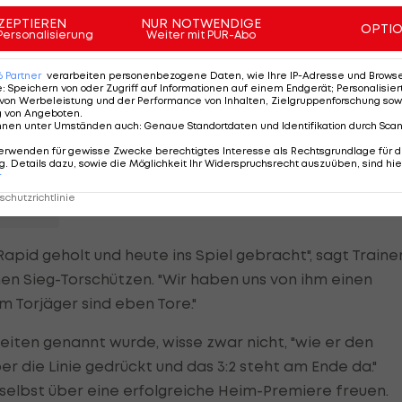
ZEPTIEREN
NUR NOTWENDIGE
OPTI
Personalisierung
Weiter mit PUR-Abo
Torjäger sind eben Tore"
6
Partner
verarbeiten personenbezogene Daten, wie Ihre IP-Adresse und Browser-
e
:
Speichern von oder Zugriff auf Informationen auf einem Endgerät; Personalisi
von Werbeleistung und der Performance von Inhalten, Zielgruppenforschung sow
!
g von Angeboten
.
nnen unter Umständen auch
:
Genaue Standortdaten und Identifikation durch Sca
erwenden für gewisse Zwecke berechtigtes Interesse als Rechtsgrundlage für d
. Details dazu, sowie die Möglichkeit Ihr Widerspruchsrecht auszuüben, sind hie
r
chutzrichtlinie
pid geholt und heute ins Spiel gebracht", sagt Traine
en Sieg-Torschützen. "Wir haben uns von ihm einen
m Torjäger sind eben Tore."
zeiten genannt wurde, wisse zwar nicht, "wie er den
er die Linie gedrückt und das 3:2 steht am Ende da."
selbst über eine erfolgreiche Heim-Premiere freuen.