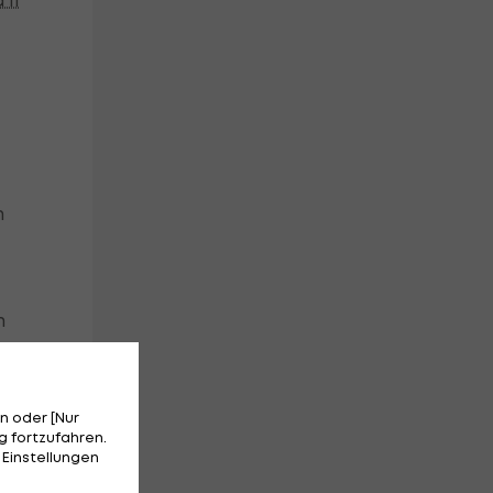
 II
m
m
n oder [Nur
,
 fortzufahren.
 Einstellungen