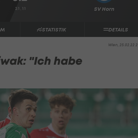
2:1 , 1:1
SV Horn
AM
STATISTIK
DETAILS
Wien, 25.02.22 2
iwak: "Ich habe