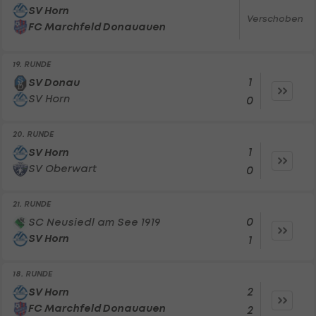
SV Horn
Verschoben
FC Marchfeld Donauauen
19. RUNDE
1
SV Donau
SV Horn
0
20. RUNDE
1
SV Horn
SV Oberwart
0
21. RUNDE
0
SC Neusiedl am See 1919
SV Horn
1
18. RUNDE
2
SV Horn
FC Marchfeld Donauauen
2