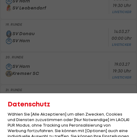
SV Horn
19:30 Uhr
SV Leobendorf
LIVETICKER
19. RUNDE
14.03.27
SV Donau
00:00 Uhr
SV Horn
LIVETICKER
20. RUNDE
19.03.27
SV Horn
19:30 Uhr
Kremser SC
LIVETICKER
21. RUNDE
26.03.27
SC/ESV Parndorf 1919
Datenschutz
19:00 Uhr
SV Horn
LIVETICKER
Wählen Sie [Alle Akzeptieren] um allen Zwecken, Cookies
und Diensten zuzustimmen oder [Nur Notwendige] im LAOLA1
22. RUNDE
PUR Modus, ohne Tracking uns Peronsalisierung von
02.04.27
Werbung fortzufahren. Sie können mit [Optionen] auch eine
SV Horn
individuelle Auswahl zu treffen. Sie können Ihre Einstellungen
19:30 Uhr