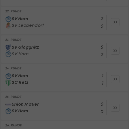
22. RUNDE
2
SV Horn
SV Leobendorf
0
23. RUNDE
5
SV Gloggnitz
SV Horn
2
24. RUNDE
1
SV Horn
SC Retz
1
25. RUNDE
0
Union Mauer
SV Horn
0
26. RUNDE