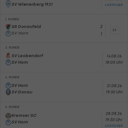
SV Wienerberg 1921
LIVETICKER
1. RUNDE
2
SR Donaufeld
SV Horn
1
3. RUNDE
SV Leobendorf
14.08.26
SV Horn
18:00 Uhr
4. RUNDE
SV Horn
21.08.26
SV Donau
19:30 Uhr
5. RUNDE
28.08.26
Kremser SC
19:30 Uhr
SV Horn
LIVETICKER