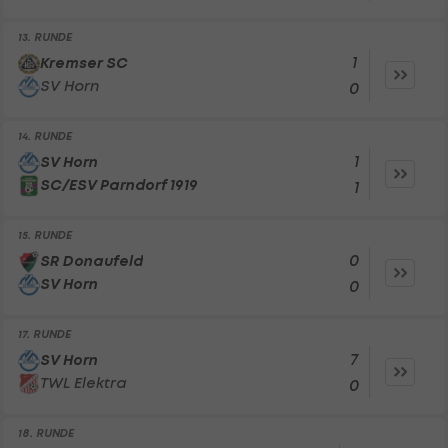
13. RUNDE
1
Kremser SC
SV Horn
0
14. RUNDE
1
SV Horn
SC/ESV Parndorf 1919
1
15. RUNDE
0
SR Donaufeld
SV Horn
0
17. RUNDE
7
SV Horn
TWL Elektra
0
18. RUNDE