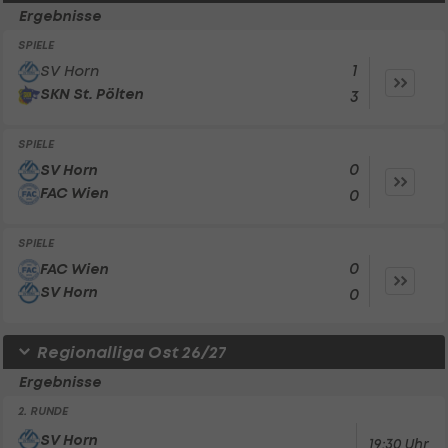
Ergebnisse
SPIELE
1
SV Horn
SKN St. Pölten
3
SPIELE
0
SV Horn
FAC Wien
0
SPIELE
0
FAC Wien
SV Horn
0
Regionalliga Ost 26/27
Ergebnisse
2. RUNDE
SV Horn
19:30 Uhr