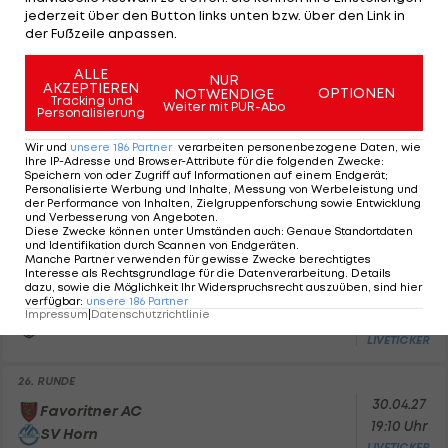
FC Marchfeld Donauauen
jederzeit über den Button links unten bzw. über den Link in
LIVETICKER
der Fußzeile anpassen.
23. RUNDE
ALLE
NUR
09.04.27
AKZEPTIEREN
SV Horn
OPTIONEN
NOTWENDIGE
Tracking und
19:30 Uhr
Weiter mit PUR-Abo
SV Gloggnitz
Personalisierung
LIVETICKER
Wir und
unsere
186
Partner
verarbeiten personenbezogene Daten, wie
Ihre IP-Adresse und Browser-Attribute für die folgenden Zwecke
:
24. RUNDE
Speichern von oder Zugriff auf Informationen auf einem Endgerät;
16.04.27
Personalisierte Werbung und Inhalte, Messung von Werbeleistung und
FCM Traiskirchen
der Performance von Inhalten, Zielgruppenforschung sowie Entwicklung
19:30 Uhr
und Verbesserung von Angeboten
.
SV Horn
Diese Zwecke können unter Umständen auch
:
Genaue Standortdaten
LIVETICKER
und Identifikation durch Scannen von Endgeräten
.
Manche Partner verwenden für gewisse Zwecke berechtigtes
Interesse als Rechtsgrundlage für die Datenverarbeitung. Details
25. RUNDE
dazu, sowie die Möglichkeit Ihr Widerspruchsrecht auszuüben, sind hier
23.04.27
verfügbar
:
unsere
186
Partner
SV Horn
Impressum
|
Datenschutzrichtlinie
19:30 Uhr
SV Oberwart
LIVETICKER
26. RUNDE
30.04.27
Favoritner AC
19:10 Uhr
SV Horn
LIVETICKER