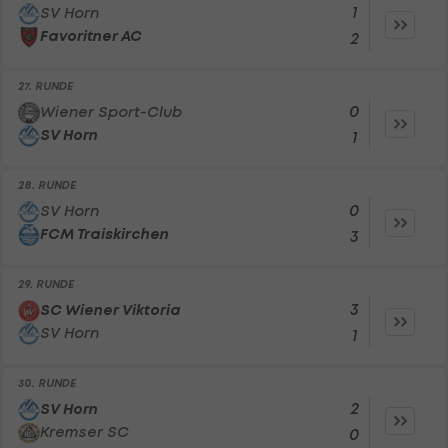
1
SV Horn
Favoritner AC
2
27. RUNDE
0
Wiener Sport-Club
SV Horn
1
28. RUNDE
0
SV Horn
FCM Traiskirchen
3
29. RUNDE
3
SC Wiener Viktoria
SV Horn
1
30. RUNDE
2
SV Horn
Kremser SC
0