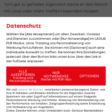
Tors gut zu gefallen. Eigentlich hätte er das Match
mit zwei oder mehr Treffern beenden müssen.
Es war eine Publikumsliebling-verdächtige
Datenschutz
Performance, deren Highlight ein famoser
Wählen Sie [Alle Akzeptieren] um allen Zwecken, Cookies
Fallrückzieher an die Querlatte war, der
LAOLA1
-
und Diensten zuzustimmen oder [Nur Notwendige] im LAOLA1
Kommentator Johannes Kristoferitsch selbst in
PUR Modus, ohne Tracking uns Peronsalisierung von
Werbung fortzufahren. Sie können mit [Optionen] auch eine
den Highlights noch staunen lässt (siehe folgendes
individuelle Auswahl zu treffen. Sie können Ihre Einstellungen
Video ab Minute 1:56).
jederzeit über den Button links unten bzw. über den Link in
der Fußzeile anpassen.
In dieser Szene ließ der Ukrainer einen
ALLE
NUR
ernsthaften Kandidaten auf das
Tor des Jahres
AKZEPTIEREN
OPTIONEN
NOTWENDIGE
Tracking und
Weiter mit PUR-Abo
Personalisierung
liegen. Für ihn ist das allerdings nur aufgeschoben
und nicht aufgehoben:
Wir und
unsere
186
Partner
verarbeiten personenbezogene Daten, wie
Ihre IP-Adresse und Browser-Attribute für die folgenden Zwecke
:
Speichern von oder Zugriff auf Informationen auf einem Endgerät;
"Ich werde das mehr trainieren und hoffe, dass ich
Personalisierte Werbung und Inhalte, Messung von Werbeleistung und
der Performance von Inhalten, Zielgruppenforschung sowie Entwicklung
den Award für das beste Tor nachholen kann",
und Verbesserung von Angeboten
.
Diese Zwecke können unter Umständen auch
:
Genaue Standortdaten