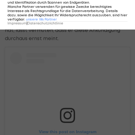
versichert Viunnyk.
und Identifikation durch Scannen von Endgeräten
.
Manche Partner verwenden für gewisse Zwecke berechtigtes
Interesse als Rechtsgrundlage für die Datenverarbeitung. Details
Dass er schon wenige Minute zuvor - letztlich
dazu, sowie die Möglichkeit Ihr Widerspruchsrecht auszuüben, sind hier
verfügbar
:
unsere
186
Partner
vergeblich - zu einem Fallrückzieher angesetzt
Impressum
|
Datenschutzrichtlinie
hat, lässt vermuten, dass er diese Ankündigung
durchaus ernst meint.
View this post on Instagram