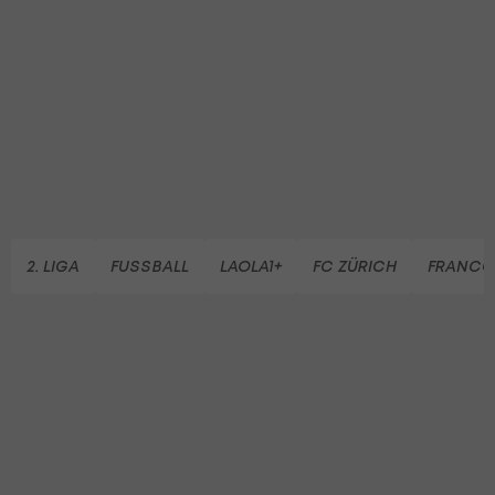
2. LIGA
FUSSBALL
LAOLA1+
FC ZÜRICH
FRANCO