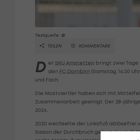
Textquelle: ©
TEILEN
KOMMENTARE
D
er
SKU Amstetten
bringt zwei Tage 
den
FC Dornbirn
(Samstag, 14:30 Uh
und Fach.
Die Mostviertler haben sich mit Mittelfel
Zusammenarbeit geeinigt. Der 28-jährig
2024.
2020 wechselte der Linksfuß ablösefrei 
Saison der Durchbruch gelingt. Nach 18 P