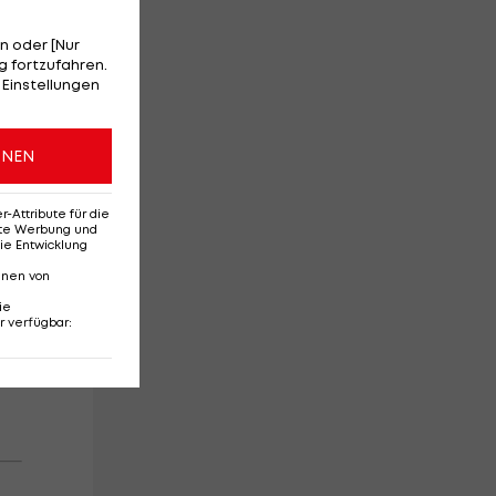
d
n oder [Nur
 fortzufahren.
 Einstellungen
ONEN
Attribute für die
erte Werbung und
ie Entwicklung
nnen von
ie
r verfügbar
: