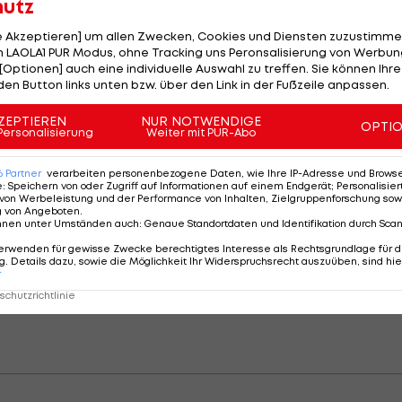
ichte der Rumäne in 24 Bewerbsspielen nur fünf Tore un
hutz
le Akzeptieren] um allen Zwecken, Cookies und Diensten zuzustimme
 LAOLA1 PUR Modus, ohne Tracking uns Peronsalisierung von Werbung
ufenden Spielzeit hat Roman Platz eins in der
[Optionen] auch eine individuelle Auswahl zu treffen. Sie können Ihre
den Button links unten bzw. über den Link in der Fußzeile anpassen.
ZEPTIEREN
NUR NOTWENDIGE
OPTI
Personalisierung
Weiter mit PUR-Abo
gerung ✔️
6
Partner
verarbeiten personenbezogene Daten, wie Ihre IP-Adresse und Browser-
e
:
Speichern von oder Zugriff auf Informationen auf einem Endgerät; Personalisi
ocken - Alin Roman und SKU
von Werbeleistung und der Performance von Inhalten, Zielgruppenforschung sow
 eine längerfristige
g von Angeboten
.
nnen unter Umständen auch
:
Genaue Standortdaten und Identifikation durch Sca
. ????????????
erwenden für gewisse Zwecke berechtigtes Interesse als Rechtsgrundlage für d
co/7MxefCmLVG
#ligazwa
. Details dazu, sowie die Möglichkeit Ihr Widerspruchsrecht auszuüben, sind hie
r
res
pic.twitter.com/deshISKQd1
chutzrichtlinie
@skuamstetten)
February 17, 2022