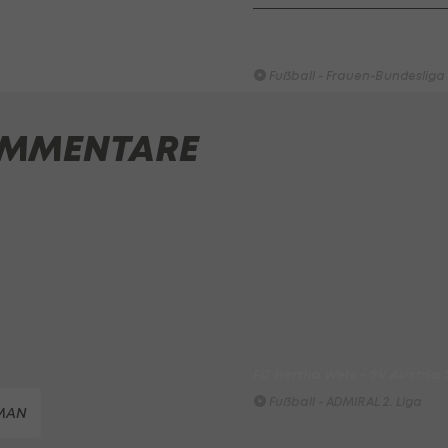
HIGHLIGHTS: Rapid-Frauen li
Bundesliga-Premiere ein Tor
Fußball - Frauen-Bundesliga
First Vienna FC 1894 - SK Rap
MMENTARE
Fußball - Frauen-Bundesliga
win2day Beach Tour PRO OPE
Entscheidung
Beachvolleyball - win2day B
Highlights: Neuzugang führt 
LigaZwa-Auftaktsieg
Fußball - ADMIRAL 2. Liga
FC Hertha Wels - SV Austria
Fußball - ADMIRAL 2. Liga
MAN