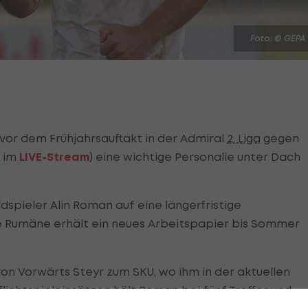
Foto: © GEPA
vor dem Frühjahrsauftakt in der Admiral
2. Liga
gegen
r im
LIVE-Stream
) eine wichtige Personalie unter Dach
dspieler Alin Roman auf eine längerfristige
e Rumäne erhält ein neues Arbeitspapier bis Sommer
von Vorwärts Steyr zum SKU, wo ihm in der aktuellen
flichtspieleinsätzen hält Roman bei fünf Treffer und