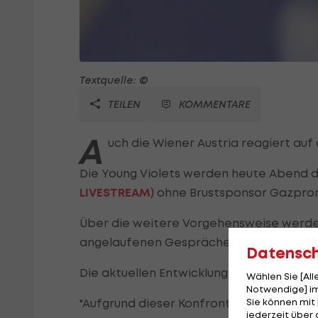
Textquelle: ©
TEILEN
KOMMENTARE
A
uch die Wiener Austria reagiert auf 
Die Young Violets werden heute Abend d
LIVESTREAM
) ohne Brustsponsor Gazpro
Über die weitere Vorgehensweise werde a
angelaufenen Gesprächen mit Gazprom 
Datensc
Die aktuellen Entwicklungen in der Ukrai
Wählen Sie [Al
Notwendige] im
Sie können mit 
"Aufgrund dieser Konfrontation gibt es Op
jederzeit über 