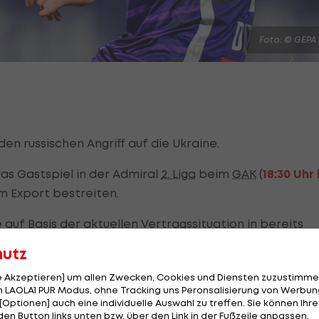
Foto: © GEPA
den russischen Angriff auf die Ukraine.
as Gastspiel in der Admiral
2. Liga
beim
GAK
(
18:30 Uhr
m Export bestreiten.
uf Basis der aktuellen Vertragssituation in bereits
zeitnah entschieden.
hutz
ne verfolge man "mit großer Bestürzung".
le Akzeptieren] um allen Zwecken, Cookies und Diensten zuzustimme
 LAOLA1 PUR Modus, ohne Tracking uns Peronsalisierung von Werbung
[Optionen] auch eine individuelle Auswahl zu treffen. Sie können Ihre
fer, Verletzte, Traumatisierte, Vertriebene und sehr v
den Button links unten bzw. über den Link in der Fußzeile anpassen.