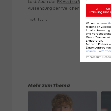
Leid. Auch der
FK Austria Wien
will in die
Aussendung der "Veilchen".
ALLE AK
Tracking und 
Wir und
unsere
18
folgenden Zweck
Inhalte, Messung 
und Verbesserun
Diese Zwecke kö
Endgeräten
.
Manche Partner v
Datenverarbeitung
unsere
186
Partne
Impressum
|
Datens
Mehr zum Thema