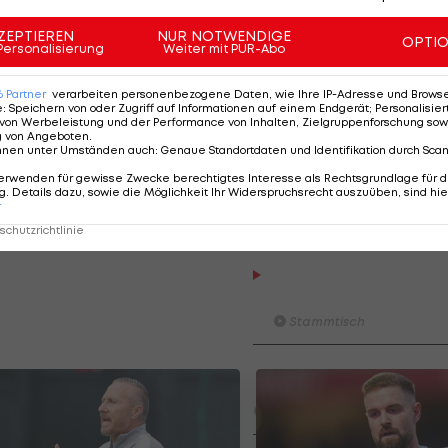
ser Situation ein Zeichen setzen", heißt es in einer
ZEPTIEREN
NUR NOTWENDIGE
OPTI
Personalisierung
Weiter mit PUR-Abo
6
Partner
verarbeiten personenbezogene Daten, wie Ihre IP-Adresse und Browser-
e
:
Speichern von oder Zugriff auf Informationen auf einem Endgerät; Personalisi
von Werbeleistung und der Performance von Inhalten, Zielgruppenforschung sow
g von Angeboten
.
nnen unter Umständen auch
:
Genaue Standortdaten und Identifikation durch Sca
erwenden für gewisse Zwecke berechtigtes Interesse als Rechtsgrundlage für d
. Details dazu, sowie die Möglichkeit Ihr Widerspruchsrecht auszuüben, sind hie
r
chutzrichtlinie
Am Stammtisch bei Andy O
Knett
Stammtisch
I schau a #LigaZWA - Die Hig
Runde)
I schau a LigaZWA