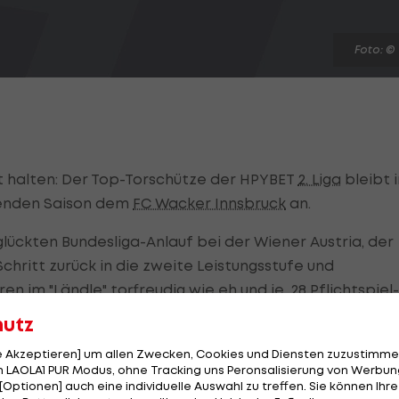
Foto: ©
ht halten: Der Top-Torschütze der HPYBET
2. Liga
bleibt 
menden Saison dem
FC Wacker Innsbruck
an.
ückten Bundesliga-Anlauf bei der Wiener Austria, der
hritt zurück in die zweite Leistungsstufe und
en im "Ländle" torfreudig wie eh und je. 28 Pflichtspiel-
aison, insgesamt 69 in den 84 Spielen im Lustenau-Trikot
hutz
lianer ablösefrei zu haben. Den Vorzug gegenüber einer
le Akzeptieren] um allen Zwecken, Cookies und Diensten zuzustimme
 LAOLA1 PUR Modus, ohne Tracking uns Peronsalisierung von Werbung
ein Anlauf zum Aufstieg mit Wacker. Laut Innsbrucks
[Optionen] auch eine individuelle Auswahl zu treffen. Sie können Ihre