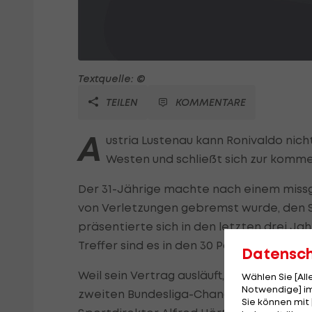
Textquelle: ©
TEILEN
KOMMENTARE
A
ustria Lustenau kann Ronivaldo nic
Westen und schließt sich zur kom
Der 31-Jährige machte nach einem missgl
von Verletzungen gebremst wurde, den Sc
präsentierte sich in den letzten drei Jahr
Treffer sind es in den 30 Partien dieser S
Datensc
Weil sein Vertrag ausläuft, ist der Brasi
Wählen Sie [Al
Notwendige] im
zweiten Bundesliga-Chance bekommt nun 
Sie können mit 