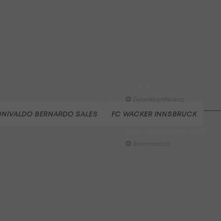
ADMIRAL Hüttengaudi:
Alexander Joppich erzielt d
Tor der 1. Runde
Hüttengaudi
Der legendäre Durchmarsch
des FC Wacker Tirol I
#Zwarakonferenz History
Zwarakonferenz
NIVALDO BERNARDO SALES
FC WACKER INNSBRUCK
Am Stammtisch bei Andy
Ogris: Christopher Knett
Stammtisch