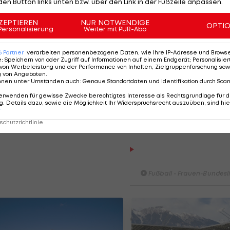
urchaus Angebote "von oben".
den Button links unten bzw. über den Link in der Fußzeile anpassen.
tzung wieder zeigen und habe das Vertrauen jede Minu
ZEPTIEREN
NUR NOTWENDIGE
OPTI
Personalisierung
Weiter mit PUR-Abo
d ich werde gerne daran zurückdenken, zeigt sich
nkbar und sagt zum neuen Arbeitgeber Wacker: "Der
6
Partner
verarbeiten personenbezogene Daten, wie Ihre IP-Adresse und Browser-
e
:
Speichern von oder Zugriff auf Informationen auf einem Endgerät; Personalisi
erspektive und Emotion."
von Werbeleistung und der Performance von Inhalten, Zielgruppenforschung sow
g von Angeboten
.
nnen unter Umständen auch
:
Genaue Standortdaten und Identifikation durch Sca
d sind bei unserem angebot bis an unsere finanzielle
erwenden für gewisse Zwecke berechtigtes Interesse als Rechtsgrundlage für d
er hinaus gegangen. Wir können es aber nicht riskiere
. Details dazu, sowie die Möglichkeit Ihr Widerspruchsrecht auszuüben, sind hie
r
auszusetzen", erklärt Vorstandsmitglied Valentin Drexe
chutzrichtlinie
HIGHLIGHTS: LASK - SK St
Graz
Fußball - Frauen-Bundesl
FC Blau-Weiß Linz - FC Wack
Innsbruck
Fußball - ADMIRAL 2. Liga