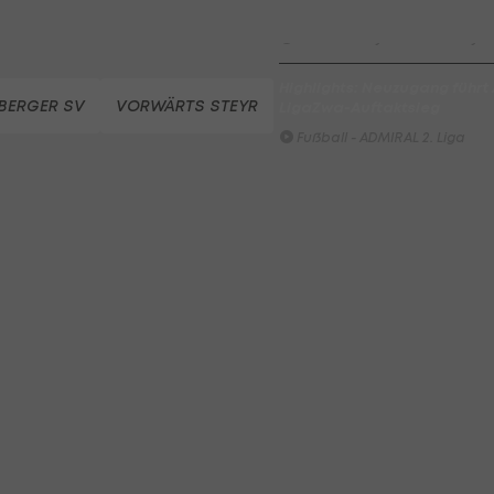
Entscheidung
Beachvolleyball - win2day B
Highlights: Neuzugang führt 
BERGER SV
VORWÄRTS STEYR
LigaZwa-Auftaktsieg
Fußball - ADMIRAL 2. Liga