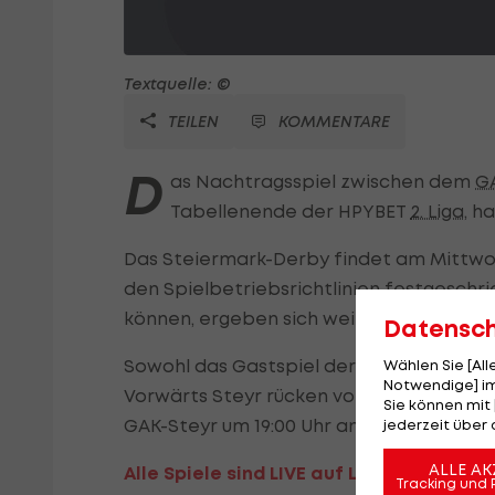
Textquelle: ©
TEILEN
KOMMENTARE
D
as Nachtragsspiel zwischen dem
G
Tabellenende der HPYBET
2. Liga
, h
Das Steiermark-Derby findet am Mittwoch 
den Spielbetriebsrichtlinien festgeschr
können, ergeben sich weitere Verschiebu
Datensc
Sowohl das Gastspiel der Kapfenberge
Wählen Sie [Al
Notwendige] im
Vorwärts Steyr rücken vom Freitag auf d
Sie können mit 
GAK-Steyr um 19:00 Uhr angepfiffen.
jederzeit über 
ALLE AK
Alle Spiele sind LIVE auf LAOLA1 zu sehen
Tracking und 