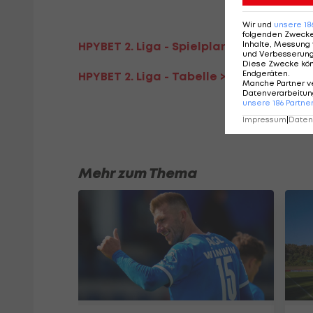
Wir und
unsere
18
folgenden Zweck
Inhalte, Messung 
HPYBET 2. Liga - Spielplan/Ergebnisse >
und Verbesserun
Diese Zwecke kö
Endgeräten
.
HPYBET 2. Liga - Tabelle >>>
Manche Partner v
Datenverarbeitung
unsere
186
Partne
Impressum
|
Datens
Mehr zum Thema