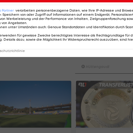
6
Partner
verarbeiten personenbezogene Daten, wie Ihre IP-Adresse und Browser-
e
:
Speichern von oder Zugriff auf Informationen auf einem Endgerät; Personalisi
von Werbeleistung und der Performance von Inhalten, Zielgruppenforschung sow
>>
g von Angeboten
.
nnen unter Umständen auch
:
Genaue Standortdaten und Identifikation durch Sca
erwenden für gewisse Zwecke berechtigtes Interesse als Rechtsgrundlage für d
. Details dazu, sowie die Möglichkeit Ihr Widerspruchsrecht auszuüben, sind hie
r
chutzrichtlinie
ADMIRAL Hüttengaudi: Al
erzielt das Tor der 1. Run
Hüttengaudi
Der legendäre Durchmarsch
Tirol I #Zwarakonferenz Histo
Zwarakonferenz
Am Stammtisch bei Andy Ogr
Knett
Stammtisch