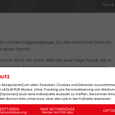
Foto: ©
AK
und dem
Kapfenberger SV
, das steirische Duell am
at einen Termin.
um 20:25 Uhr statt. Weil die zwei Tage Pause, die in
ieben sind, dadurch nicht aufrechterhalten werden
ngen für die folgenden Spiele der beiden Klubs.
hutz
r beim
FAC Wien
, als auch das Heimspiel des
GAK
gegen
le Akzeptieren] um allen Zwecken, Cookies und Diensten zuzustimme
 LAOLA1 PUR Modus, ohne Tracking uns Peronsalisierung von Werbung
en Samstag 25.7.). FAC-Kapfenberg wird um 17:00 Uhr,
[Optionen] auch eine individuelle Auswahl zu treffen. Sie können Ihre
den Button links unten bzw. über den Link in der Fußzeile anpassen.
ZEPTIEREN
NUR NOTWENDIGE
.
OPTI
Personalisierung
Weiter mit PUR-Abo