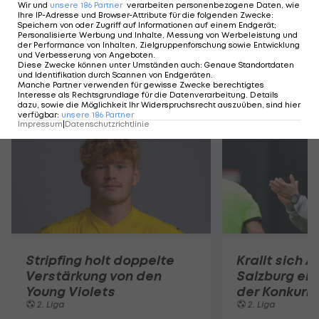
Fußball - Frauen-Bundesliga
Fußball - ADMIRAL 
Wir und
unsere
186
Partner
verarbeiten personenbezogene Daten, wie
Ihre IP-Adresse und Browser-Attribute für die folgenden Zwecke
:
Speichern von oder Zugriff auf Informationen auf einem Endgerät;
Personalisierte Werbung und Inhalte, Messung von Werbeleistung und
der Performance von Inhalten, Zielgruppenforschung sowie Entwicklung
und Verbesserung von Angeboten
.
Diese Zwecke können unter Umständen auch
:
Genaue Standortdaten
und Identifikation durch Scannen von Endgeräten
.
Manche Partner verwenden für gewisse Zwecke berechtigtes
Mehr zum Thema
Interesse als Rechtsgrundlage für die Datenverarbeitung. Details
dazu, sowie die Möglichkeit Ihr Widerspruchsrecht auszuüben, sind hier
verfügbar
:
unsere
186
Partner
Impressum
|
Datenschutzrichtlinie
Stripfing holt doppelte
Krallt sich A
Verstärkung von den
Salzburg ein
Young Violets
der Konkurr
2. Liga
2. Liga