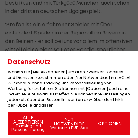
bestritten und mit Türkgücü München auch schon
in der dritten deutschen Liga gespielt.
"Stefan ist ein erfahrener Spieler mit über
einhundert Spielen in der Regionalliga Bayern in
den Beinen - er soll bei uns vor allem im offensiven
Mittelfeld spielen", so Peter Handle, sportlicher
Leiter bei Dornbirn.
Datenschutz
Wächter selbst zeigt sich zuversichtlich: "Ich
Wählen Sie [Alle Akzeptieren] um allen Zwecken, Cookies
und Diensten zuzustimmen oder [Nur Notwendige] im LAOLA1
danke dem
FC Dornbirn
, dass er mir das Vertrauen
PUR Modus, ohne Tracking uns Peronsalisierung von
schenkt und hoffe, dem Verein helfen zu können,
Werbung fortzufahren. Sie können mit [Optionen] auch eine
individuelle Auswahl zu treffen. Sie können Ihre Einstellungen
im Frühjahr erfolgreich zu sein. Vom Team bin ich
jederzeit über den Button links unten bzw. über den Link in
gut aufgenommen worden - es herrscht hier eine
der Fußzeile anpassen.
familiäre Atmosphäre."
ALLE
NUR
AKZEPTIEREN
OPTIONEN
NOTWENDIGE
Tracking und
Weiter mit PUR-Abo
Personalisierung
HIGHLIGHTS: LASK - SK Sturm Graz
FC Blau-Weiß Linz 