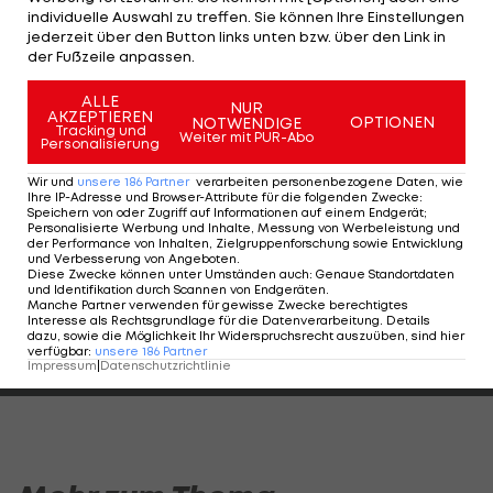
Hier kannst du dir das VIDEO der aktuellen
individuelle Auswahl zu treffen. Sie können Ihre Einstellungen
Ausgabe ansehen:
jederzeit über den Button links unten bzw. über den Link in
der Fußzeile anpassen.
ALLE
NUR
AKZEPTIEREN
OPTIONEN
NOTWENDIGE
Tracking und
Weiter mit PUR-Abo
Personalisierung
Wir und
unsere
186
Partner
verarbeiten personenbezogene Daten, wie
Ihre IP-Adresse und Browser-Attribute für die folgenden Zwecke
:
Speichern von oder Zugriff auf Informationen auf einem Endgerät;
Personalisierte Werbung und Inhalte, Messung von Werbeleistung und
der Performance von Inhalten, Zielgruppenforschung sowie Entwicklung
und Verbesserung von Angeboten
.
Diese Zwecke können unter Umständen auch
:
Genaue Standortdaten
und Identifikation durch Scannen von Endgeräten
.
Manche Partner verwenden für gewisse Zwecke berechtigtes
Interesse als Rechtsgrundlage für die Datenverarbeitung. Details
HIGHLIGHTS: LASK - SK Sturm Graz
FC Blau-Weiß Linz 
dazu, sowie die Möglichkeit Ihr Widerspruchsrecht auszuüben, sind hier
verfügbar
:
unsere
186
Partner
Fußball - Frauen-Bundesliga
Fußball - ADMIRAL 
Impressum
|
Datenschutzrichtlinie