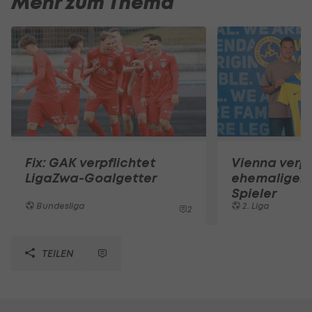
Mehr zum Thema
Fix: GAK verpflichtet
Vienna verpf
LigaZwa-Goalgetter
ehemaligen
Spieler
Bundesliga
2. Liga
2
TEILEN