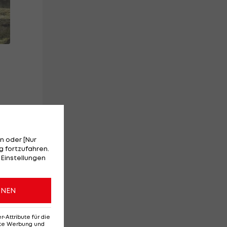
n oder [Nur
 fortzufahren.
n
 Einstellungen
ONEN
Attribute für die
erte Werbung und