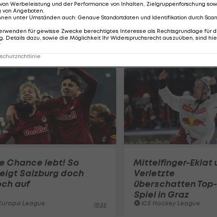
von Werbeleistung und der Performance von Inhalten, Zielgruppenforschung sow
g von Angeboten
.
Kinderhotels vor - Weiterlesen >>>
nnen unter Umständen auch
:
Genaue Standortdaten und Identifikation durch Sca
erwenden für gewisse Zwecke berechtigtes Interesse als Rechtsgrundlage für d
. Details dazu, sowie die Möglichkeit Ihr Widerspruchsrecht auszuüben, sind hie
r
chutzrichtlinie
e Chance lebt! So
Mittelfinger-Eklat
eigt Salzburg doch
Verletzte
och auf
überschatten Top-
Spiel in Graz
Europa League
ICE Hockey League
35