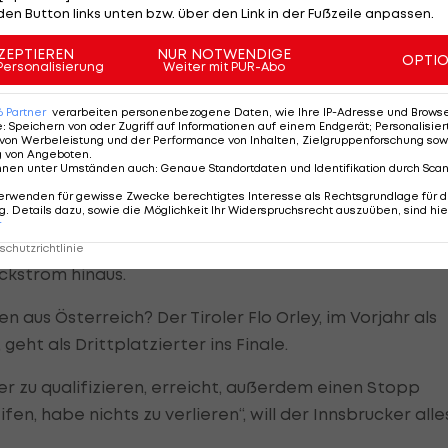
den Button links unten bzw. über den Link in der Fußzeile anpassen.
 sich die ehemalige Alpin-Läuferin auf „eine
ZEPTIEREN
NUR NOTWENDIGE
OPTI
Personalisierung
Weiter mit PUR-Abo
rominenten Fan und Daumendrücker.
6
Partner
verarbeiten personenbezogene Daten, wie Ihre IP-Adresse und Browser-
e
:
Speichern von oder Zugriff auf Informationen auf einem Endgerät; Personalisi
iefschnee-Abenteuer seiner Landsfrau angesprochen,
von Werbeleistung und der Performance von Inhalten, Zielgruppenforschung sow
g von Angeboten
.
t sogar mir zu wild!“
nnen unter Umständen auch
:
Genaue Standortdaten und Identifikation durch Sca
erwenden für gewisse Zwecke berechtigtes Interesse als Rechtsgrundlage für d
. Details dazu, sowie die Möglichkeit Ihr Widerspruchsrecht auszuüben, sind hie
r
einen Zweikampf zwischen dem Franzosen Jonathan
chutzrichtlinie
ckstrom hinaus.
 aus Österreich? Der Tiroler Flo Orley, im Vorjahr als
eht als Drittplatzierter ins Finale.
ier zu qualifizieren, erreicht, außerdem einen Stopp
n, habe nichts zu verlieren“, will der Innsbrucker alle