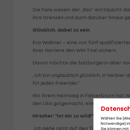
Die Fans wissen: der „Bec“ enttäuscht da
ihre Grenzen und auch darüber hinaus g
Glücklich, dabei zu sein
Eva Walkner – eine von fünf qualifiziert
ihrer Karriere den WM-Titel sichern.
Davon möchte die Salzburgerin aber noc
„Ich bin unglaublich glücklich, in Verbier
für jeden Freerider.“
Mit ihrem Heimsieg in Fieberbrunn hat Wa
den USA gutgemacht, eine Kampfansage g
Datensc
Hirscher: "Ist mir zu wild!"
Wählen Sie [Al
Notwendige] im
„Ich gehe nicht auf den Titel, sondern 
Sie können mit 