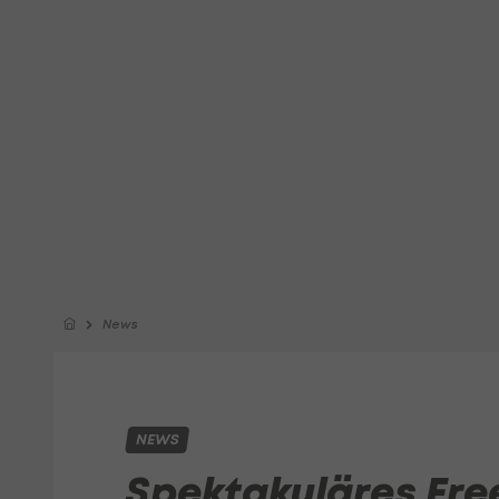
News
NEWS
Spektakuläres Fre