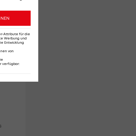
ONEN
Attribute für die
erte Werbung und
ie Entwicklung
nnen von
ie
r verfügbar
:
s