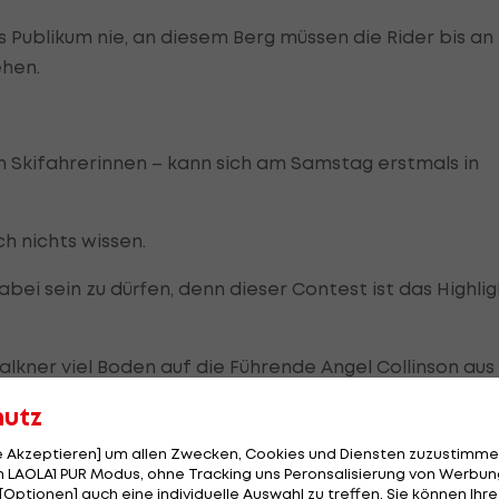
s Publikum nie, an diesem Berg müssen die Rider bis an
ehen.
en Skifahrerinnen – kann sich am Samstag erstmals in
h nichts wissen.
 dabei sein zu dürfen, denn dieser Contest ist das Highli
lkner viel Boden auf die Führende Angel Collinson aus
ibt es aber nicht.
hutz
le Akzeptieren] um allen Zwecken, Cookies und Diensten zuzustimme
 LAOLA1 PUR Modus, ohne Tracking uns Peronsalisierung von Werbung
fahre den Contest als eigenständigen Wettkampf und
[Optionen] auch eine individuelle Auswahl zu treffen. Sie können Ihre