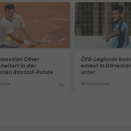
ebastian Ofner
ÖFB-Legionär ko
heitert in der
erneut in Dänemar
rsten Bastad-Runde
unter
ennis
International
6