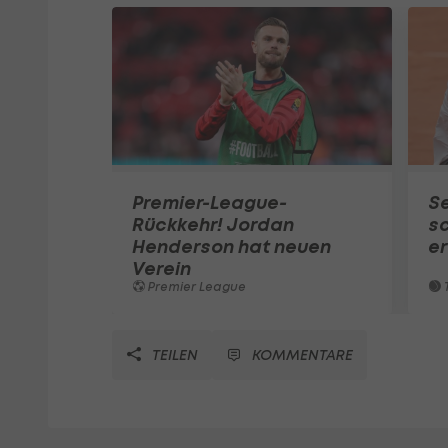
Premier-League-
S
Rückkehr! Jordan
sc
Henderson hat neuen
e
Verein
Premier League
T
TEILEN
KOMMENTARE