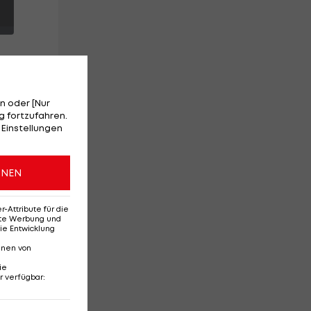
n oder [Nur
 fortzufahren.
 Einstellungen
t
am
),
ONEN
Attribute für die
erte Werbung und
ie Entwicklung
nnen von
ie
r verfügbar
:
Ehemaliges Rapid-
Di