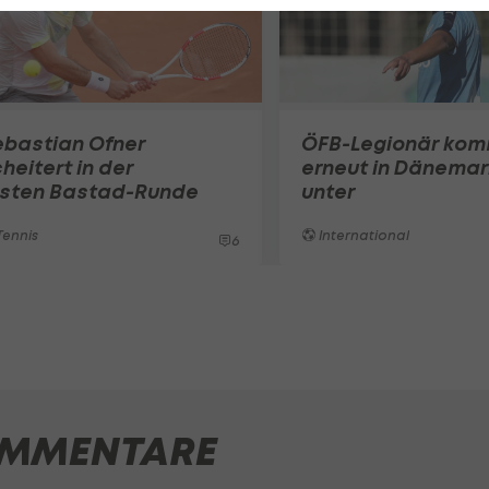
ebastian Ofner
ÖFB-Legionär ko
heitert in der
erneut in Dänemar
rsten Bastad-Runde
unter
ennis
International
6
MMENTARE