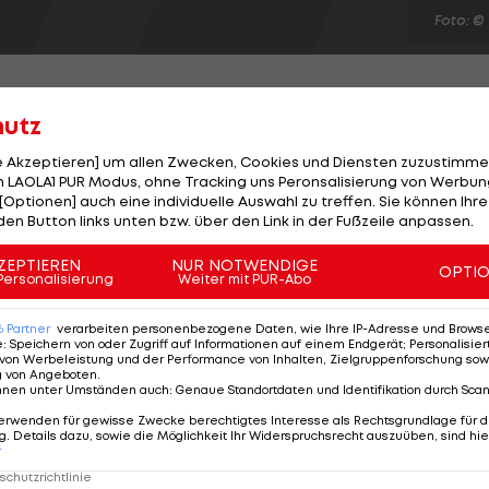
Foto: ©
hutz
le Akzeptieren] um allen Zwecken, Cookies und Diensten zuzustimme
n Vikersund trotz Sturzes Bronze. Der Kärtner kann
 LAOLA1 PUR Modus, ohne Tracking uns Peronsalisierung von Werbung
[Optionen] auch eine individuelle Auswahl zu treffen. Sie können Ihre
cht stehen und verpasst den möglichen Titel. Gold hol
den Button links unten bzw. über den Link in der Fußzeile anpassen.
t in der Entscheidung auf 244 m und schrammt knapp 
 Finish bei 234,5 m landet, sichert sich Silber. Kofler (6.
ZEPTIEREN
NUR NOTWENDIGE
OPTI
Personalisierung
Weiter mit PUR-Abo
 komlettieren das ÖSV-Ergebnis. Titelverteidiger
6
Partner
verarbeiten personenbezogene Daten, wie Ihre IP-Adresse und Browser-
e
:
Speichern von oder Zugriff auf Informationen auf einem Endgerät; Personalisi
von Werbeleistung und der Performance von Inhalten, Zielgruppenforschung sow
g von Angeboten
.
nnen unter Umständen auch
:
Genaue Standortdaten und Identifikation durch Sca
erwenden für gewisse Zwecke berechtigtes Interesse als Rechtsgrundlage für d
. Details dazu, sowie die Möglichkeit Ihr Widerspruchsrecht auszuüben, sind hie
r
chutzrichtlinie