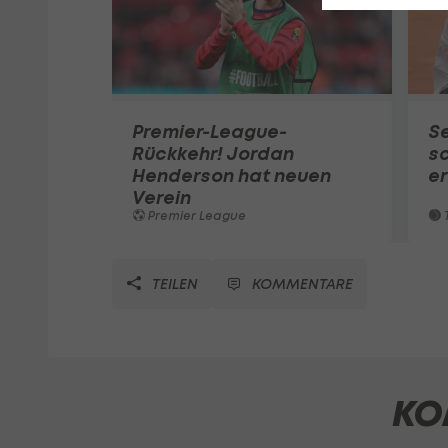
Premier-League-
S
Rückkehr! Jordan
sc
Henderson hat neuen
e
Verein
Premier League
T
TEILEN
KOMMENTARE
KO