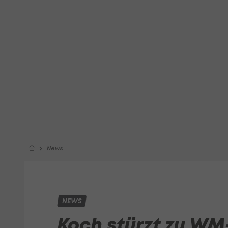
News
NEWS
Koch stürzt zu WM