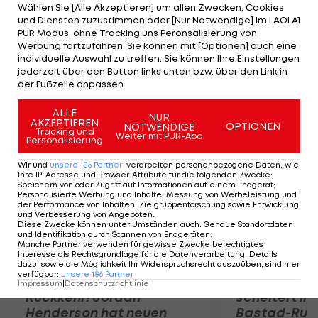
an den Start gehen. Die Lauf- und Radstrecken
Wählen Sie [Alle Akzeptieren] um allen Zwecken, Cookies
und Diensten zuzustimmen oder [Nur Notwendige] im LAOLA1
werden aufgeteilt. Mario Stecher wird als
PUR Modus, ohne Tracking uns Peronsalisierung von
Schwimmer in Erscheinung treten: "Ich will in
Werbung fortzufahren. Sie können mit [Optionen] auch eine
individuelle Auswahl zu treffen. Sie können Ihre Einstellungen
Erfahrung bringen, wie sich 3,8 Kilometer
jederzeit über den Button links unten bzw. über den Link in
schwimmend anfühlen."
der Fußzeile anpassen.
Mehr zum Thema
ALLE
NUR
AKZEPTIEREN
OPTIONEN
NOTWENDIGE
Tracking und
Weiter mit PUR-Abo
Personalisierung
Wir und
unsere
186
Partner
verarbeiten personenbezogene Daten, wie
Ihre IP-Adresse und Browser-Attribute für die folgenden Zwecke
:
Speichern von oder Zugriff auf Informationen auf einem Endgerät;
Personalisierte Werbung und Inhalte, Messung von Werbeleistung und
der Performance von Inhalten, Zielgruppenforschung sowie Entwicklung
und Verbesserung von Angeboten
.
Diese Zwecke können unter Umständen auch
:
Genaue Standortdaten
und Identifikation durch Scannen von Endgeräten
.
Manche Partner verwenden für gewisse Zwecke berechtigtes
Interesse als Rechtsgrundlage für die Datenverarbeitung. Details
dazu, sowie die Möglichkeit Ihr Widerspruchsrecht auszuüben, sind hier
verfügbar
:
unsere
186
Partner
Premier-League-
Sebastian O
Impressum
|
Datenschutzrichtlinie
Rückkehr! Jordan
scheitert in
Henderson hat neuen
Bastad-Run