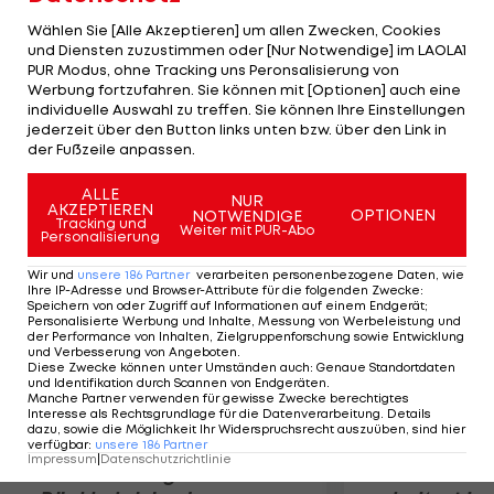
Schwede Fredrik Lindström hat als Dritter 6,7
Wählen Sie [Alle Akzeptieren] um allen Zwecken, Cookies
Sekunden Rückstand. Die Österreicher
und Diensten zuzustimmen oder [Nur Notwendige] im LAOLA1
PUR Modus, ohne Tracking uns Peronsalisierung von
enttäuschen und haben in Dominik Landertinger
Werbung fortzufahren. Sie können mit [Optionen] auch eine
als 35. ihren bestplatzierten. Fritz Pinter wird 38.,
individuelle Auswahl zu treffen. Sie können Ihre Einstellungen
Christoph Sumann kommt als 62. ins Ziel, Daniel
jederzeit über den Button links unten bzw. über den Link in
der Fußzeile anpassen.
Mesotitsch belegt Rang 65.
ALLE
NUR
AKZEPTIEREN
Mehr zum Thema
OPTIONEN
NOTWENDIGE
Tracking und
Weiter mit PUR-Abo
Personalisierung
Wir und
unsere
186
Partner
verarbeiten personenbezogene Daten, wie
Ihre IP-Adresse und Browser-Attribute für die folgenden Zwecke
:
Speichern von oder Zugriff auf Informationen auf einem Endgerät;
Personalisierte Werbung und Inhalte, Messung von Werbeleistung und
der Performance von Inhalten, Zielgruppenforschung sowie Entwicklung
und Verbesserung von Angeboten
.
Diese Zwecke können unter Umständen auch
:
Genaue Standortdaten
und Identifikation durch Scannen von Endgeräten
.
Manche Partner verwenden für gewisse Zwecke berechtigtes
Interesse als Rechtsgrundlage für die Datenverarbeitung. Details
dazu, sowie die Möglichkeit Ihr Widerspruchsrecht auszuüben, sind hier
verfügbar
:
unsere
186
Partner
Impressum
|
Datenschutzrichtlinie
Premier-League-
Sebastian O