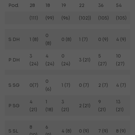
Pod.
28
18
19
22
36
54
(111)
(99)
(96)
(102))
(105)
(105)
0
S DH
1 (8)
0 (8)
1 (7)
0 (9)
4 (9)
(8)
3
4
0
5
10
P DH
3 (21)
(24)
(24)
(24)
(27)
(27)
0
S SG
0(7)
1 (7)
0 (7)
2 (7)
4 (7)
(6)
4
1
3
9
13
P SG
2 (21)
(21)
(18)
(21)
(21)
(21)
8
6
S SL
4 (8)
0 (9)
7 (9)
8 (9)
(10)
(9)