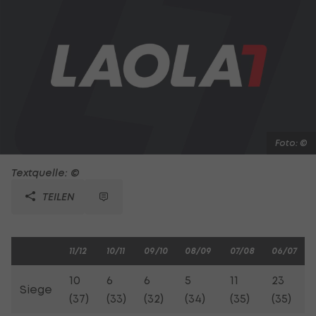
Foto: ©
Textquelle: ©
TEILEN
11/12
10/11
09/10
08/09
07/08
06/07
10
6
6
5
11
23
Siege
(37)
(33)
(32)
(34)
(35)
(35)