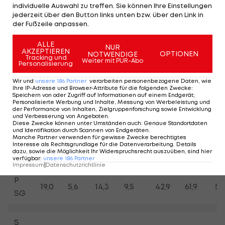
individuelle Auswahl zu treffen. Sie können Ihre Einstellungen
jederzeit über den Button links unten bzw. über den Link in
S
27,0
18,2
18,8
14,7
31,4
65,7
30
der Fußzeile anpassen.
P
25,2
18,2
19,8
21,2
34,3
51,4
43
ALLE
NUR
AKZEPTIEREN
OPTIONEN
NOTWENDIGE
Tracking und
Weiter mit PUR-Abo
Personalisierung
S
12,5
0
0
14,3
0
44,4
25
DH
Wir und
unsere
186
Partner
verarbeiten personenbezogene Daten, wie
Ihre IP-Adresse und Browser-Attribute für die folgenden Zwecke
:
Speichern von oder Zugriff auf Informationen auf einem Endgerät;
P
Personalisierte Werbung und Inhalte, Messung von Werbeleistung und
12,5
16,7
0
14,3
18,5
37,0
45
der Performance von Inhalten, Zielgruppenforschung sowie Entwicklung
DH
und Verbesserung von Angeboten
.
Diese Zwecke können unter Umständen auch
:
Genaue Standortdaten
und Identifikation durch Scannen von Endgeräten
.
Manche Partner verwenden für gewisse Zwecke berechtigtes
S
Interesse als Rechtsgrundlage für die Datenverarbeitung. Details
0
0
14,3
0
28,6
57,1
62
dazu, sowie die Möglichkeit Ihr Widerspruchsrecht auszuüben, sind hier
SG
verfügbar
:
unsere
186
Partner
Impressum
|
Datenschutzrichtlinie
P
19,0
5,6
14,3
9,5
42,9
61,9
58
SG
S