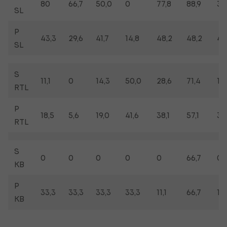
80
66,7
50,0
0
77,8
88,9
33
SL
P
43,3
29,6
41,7
14,8
48,2
48,2
44
SL
S
11,1
0
14,3
50,0
28,6
71,4
11,1
RTL
P
18,5
5,6
19,0
41,6
38,1
57,1
33
RTL
S
0
0
0
0
0
66,7
0
KB
P
33,3
33,3
33,3
33,3
11,1
66,7
16,
KB