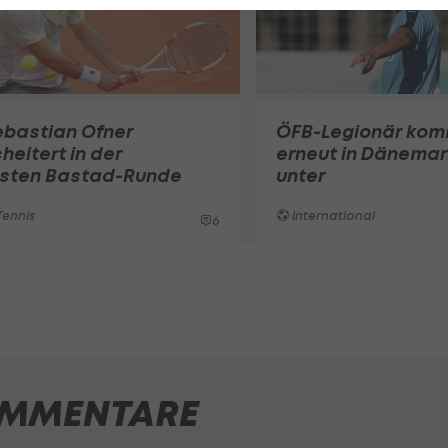
ebastian Ofner
ÖFB-Legionär ko
heitert in der
erneut in Dänemar
rsten Bastad-Runde
unter
ennis
International
6
MMENTARE