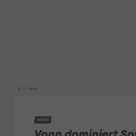
News
NEWS
Vonn dominiert So