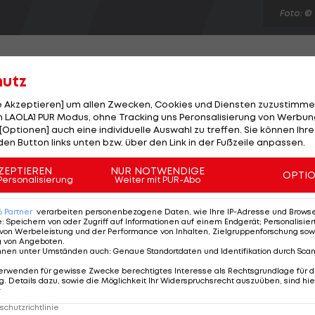
Foto: ©
hutz
le Akzeptieren] um allen Zwecken, Cookies und Diensten zuzustimme
ining für die Weltcup-Abfahrt in Sotschi. Die US-
 LAOLA1 PUR Modus, ohne Tracking uns Peronsalisierung von Werbung
[Optionen] auch eine individuelle Auswahl zu treffen. Sie können Ihre
er als Tina Maze (SLO). Als beste Österreicherin lande
den Button links unten bzw. über den Link in der Fußzeile anpassen.
and auf Rang drei. Andrea Fischbacher verliert 2,5
eiht sich auf Rang 15 (+2,79 Sek) ein. Die Damen
ZEPTIEREN
NUR NOTWENDIGE
OPTI
Personalisierung
Weiter mit PUR-Abo
ympia-Ressort von 2014 eine Abfahrt (Samstag 10 Uh
6
Partner
verarbeiten personenbezogene Daten, wie Ihre IP-Adresse und Browser-
e
:
Speichern von oder Zugriff auf Informationen auf einem Endgerät; Personalisi
von Werbeleistung und der Performance von Inhalten, Zielgruppenforschung sow
g von Angeboten
.
nnen unter Umständen auch
:
Genaue Standortdaten und Identifikation durch Sca
erwenden für gewisse Zwecke berechtigtes Interesse als Rechtsgrundlage für d
. Details dazu, sowie die Möglichkeit Ihr Widerspruchsrecht auszuüben, sind hie
r
chutzrichtlinie