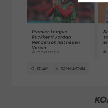
Premier-League-
S
Rückkehr! Jordan
sc
Henderson hat neuen
e
Verein
Premier League
T
TEILEN
KOMMENTARE
KO