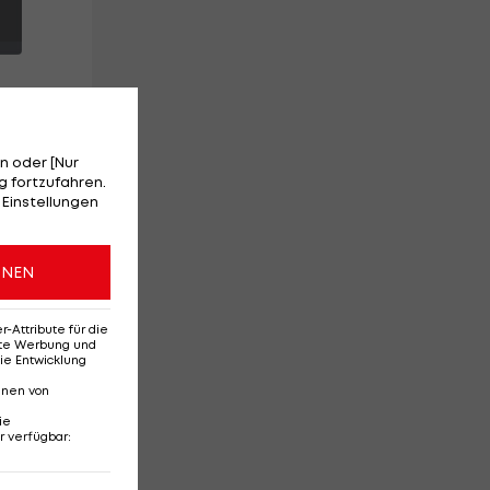
n oder [Nur
 fortzufahren.
 Einstellungen
t
ONEN
r)
Attribute für die
erte Werbung und
ie Entwicklung
nnen von
ie
r verfügbar
:
Ehemaliges Rapid-
Di