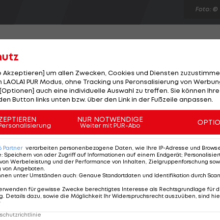
Foto: ©
hutz
le Akzeptieren] um allen Zwecken, Cookies und Diensten zuzustimme
ist nun offiziell: Anja Pärson zieht einen Schlussstrich
 LAOLA1 PUR Modus, ohne Tracking uns Peronsalisierung von Werbung
[Optionen] auch eine individuelle Auswahl zu treffen. Sie können Ihre
Karriere war fantastisch und ich habe mehr erreicht, al
den Button links unten bzw. über den Link in der Fußzeile anpassen.
ährige. "Es war eine harte Entscheidung, aber nach
mit mir selbst, fühle ich, dass ich für neue
ZEPTIEREN
NUR NOTWENDIGE
OPTI
Personalisierung
Weiter mit PUR-Abo
gewann 7 Mal WM-Gold, ein Mal Olympia-Gold und zwei
6
Partner
verarbeiten personenbezogene Daten, wie Ihre IP-Adresse und Browser-
e
:
Speichern von oder Zugriff auf Informationen auf einem Endgerät; Personalisi
von Werbeleistung und der Performance von Inhalten, Zielgruppenforschung sow
g von Angeboten
.
nnen unter Umständen auch
:
Genaue Standortdaten und Identifikation durch Sca
erwenden für gewisse Zwecke berechtigtes Interesse als Rechtsgrundlage für d
. Details dazu, sowie die Möglichkeit Ihr Widerspruchsrecht auszuüben, sind hie
r
chutzrichtlinie