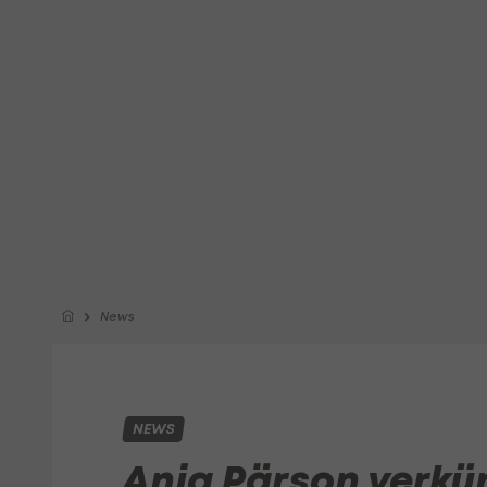
News
NEWS
Anja Pärson verkü