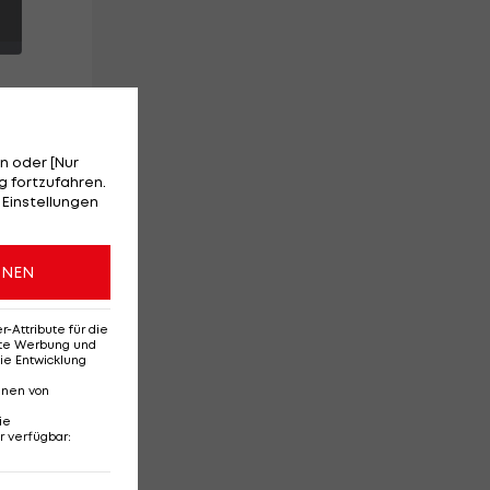
n oder [Nur
 fortzufahren.
 Einstellungen
s
ONEN
Attribute für die
erte Werbung und
ie Entwicklung
nnen von
ie
r verfügbar
:
Ehemaliges Rapid-
Di