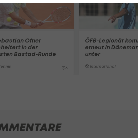
ebastian Ofner
ÖFB-Legionär ko
heitert in der
erneut in Dänemar
rsten Bastad-Runde
unter
ennis
International
6
MMENTARE