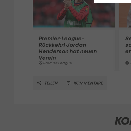
Premier-League-
S
Rückkehr! Jordan
sc
Henderson hat neuen
e
Verein
Premier League
T
TEILEN
KOMMENTARE
KO