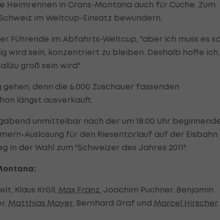
ie Heimrennen in Crans-Montana auch für Cuche. Zum
r Schweiz im Weltcup-Einsatz bewundern.
 der Führende im Abfahrts-Weltcup, "aber ich muss es s
wird sein, konzentriert zu bleiben. Deshalb hoffe ich,
lzu groß sein wird."
ng gehen, denn die 6.000 Zuschauer fassenden
hon längst ausverkauft.
abend unmittelbar nach der um 18.00 Uhr beginnend
ern-Auslosung für den Riesentorlauf auf der Eisbahn
eg in der Wahl zum "Schweizer des Jahres 2011".
 Montana:
, Klaus Kröll,
Max Franz
, Joachim Puchner, Benjamin
er,
Matthias Mayer
, Bernhard Graf und
Marcel Hirscher
.