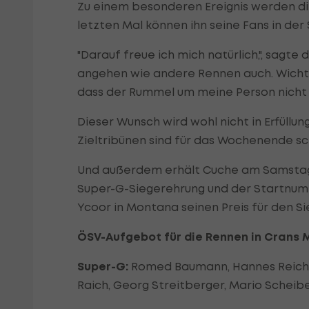
Zu einem besonderen Ereignis werden d
letzten Mal können ihn seine Fans in de
"Darauf freue ich mich natürlich,", sagte
angehen wie andere Rennen auch. Wichtig 
dass der Rummel um meine Person nicht al
Dieser Wunsch wird wohl nicht in Erfüllu
Zieltribünen sind für das Wochenende sc
Und außerdem erhält Cuche am Samstag
Super-G-Siegerehrung und der Startnumm
Ycoor in Montana seinen Preis für den Si
ÖSV-Aufgebot für die Rennen in Crans
Super-G:
Romed Baumann, Hannes Reichelt
Raich, Georg Streitberger, Mario Scheib