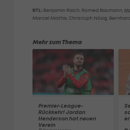
RTL:
Benjamin Raich, Romed Baumann,
Ma
Marcel Mathis, Christoph Nösig, Bernhar
Mehr zum Thema
Premier-League-
S
Rückkehr! Jordan
sc
Henderson hat neuen
e
Verein