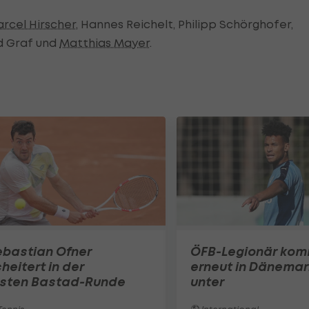
rcel Hirscher
, Hannes Reichelt, Philipp Schörghofer,
d Graf und
Matthias Mayer
.
ebastian Ofner
ÖFB-Legionär ko
heitert in der
erneut in Dänemar
rsten Bastad-Runde
unter