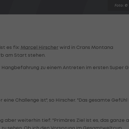
Foto: ©
t es fix:
Marcel Hirscher
wird in Crans Montana
b am Start stehen.
er Hangbefahrung zu einem Antreten im ersten Super G
er eine Challenge ist", so Hirscher. "Das gesamte Gefühl 
 aber weiterhin tief: "Primäres Ziel ist es, das ganze a
f zu sehen. Ob ich den Vorsprung im Gesamtweltcup