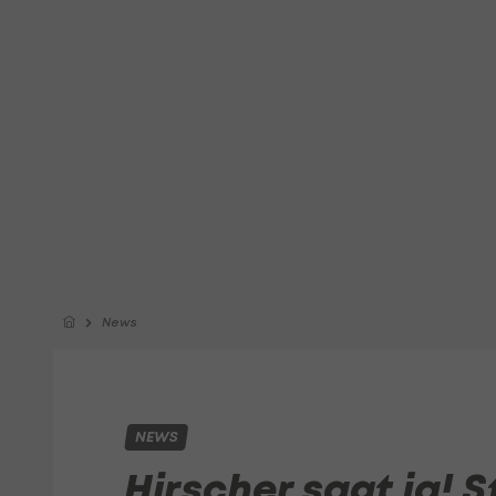
News
NEWS
Hirscher sagt ja! S