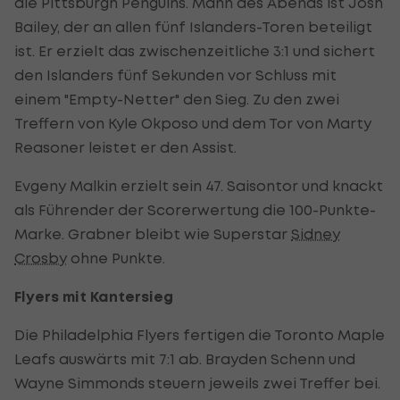
die Pittsburgh Penguins. Mann des Abends ist Josh
Bailey, der an allen fünf Islanders-Toren beteiligt
ist. Er erzielt das zwischenzeitliche 3:1 und sichert
den Islanders fünf Sekunden vor Schluss mit
einem "Empty-Netter" den Sieg. Zu den zwei
Treffern von Kyle Okposo und dem Tor von Marty
Reasoner leistet er den Assist.
Evgeny Malkin erzielt sein 47. Saisontor und knackt
als Führender der Scorerwertung die 100-Punkte-
Marke. Grabner bleibt wie Superstar
Sidney
Crosby
ohne Punkte.
Flyers mit Kantersieg
Die Philadelphia Flyers fertigen die Toronto Maple
Leafs auswärts mit 7:1 ab. Brayden Schenn und
Wayne Simmonds steuern jeweils zwei Treffer bei.