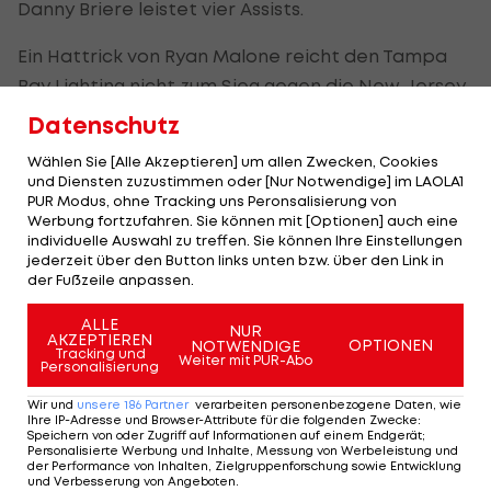
Danny Briere leistet vier Assists.
Ein Hattrick von Ryan Malone reicht den Tampa
Bay Lighting nicht zum Sieg gegen die New Jersey
Devils. Das Team aus Florida verliert im „Garden
Datenschutz
State“ mit 4:6. In einem offenen Schlagabtausch
Wählen Sie [Alle Akzeptieren] um allen Zwecken, Cookies
machen die Devils erst im letzten Drittel alles klar.
und Diensten zuzustimmen oder [Nur Notwendige] im LAOLA1
PUR Modus, ohne Tracking uns Peronsalisierung von
Während New Jersey mit dem Sieg so gut wie
Werbung fortzufahren. Sie können mit [Optionen] auch eine
individuelle Auswahl zu treffen. Sie können Ihre Einstellungen
sicher in den Playoffs steht, können die Tampa-
jederzeit über den Button links unten bzw. über den Link in
Cracks wohl ihren Urlaub planen.
der Fußzeile anpassen.
ALLE
Panthers im Pech
NUR
AKZEPTIEREN
OPTIONEN
NOTWENDIGE
Tracking und
Weiter mit PUR-Abo
Personalisierung
Florida erlebt eine bittere 2:3-Overtime-
Niederlage gegen Minnesota und muss doch noch
Wir und
unsere
186
Partner
verarbeiten personenbezogene Daten, wie
Ihre IP-Adresse und Browser-Attribute für die folgenden Zwecke
:
um die sicher geglaubte Playoff-Teilnahme zittern.
Speichern von oder Zugriff auf Informationen auf einem Endgerät;
Personalisierte Werbung und Inhalte, Messung von Werbeleistung und
Wild-Center Erik Christensen gelingt 30 Sekunden
der Performance von Inhalten, Zielgruppenforschung sowie Entwicklung
und Verbesserung von Angeboten
.