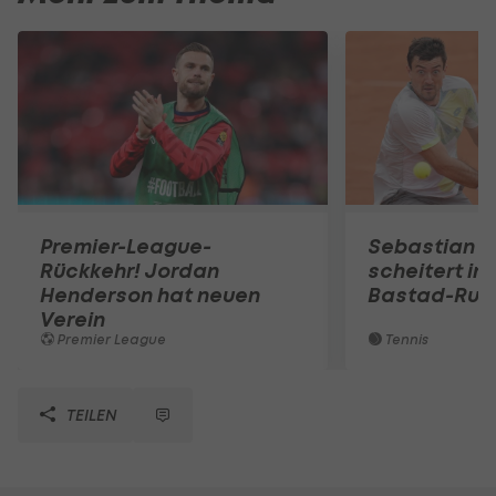
Premier-League-
Sebastian O
Rückkehr! Jordan
scheitert in
Henderson hat neuen
Bastad-Run
Verein
Premier League
Tennis
TEILEN